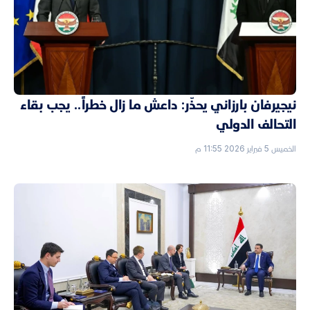
نيجيرفان بارزاني يحذّر: داعش ما زال خطراً.. يجب بقاء
التحالف الدولي
الخميس 5 فبراير 2026 11:55 م