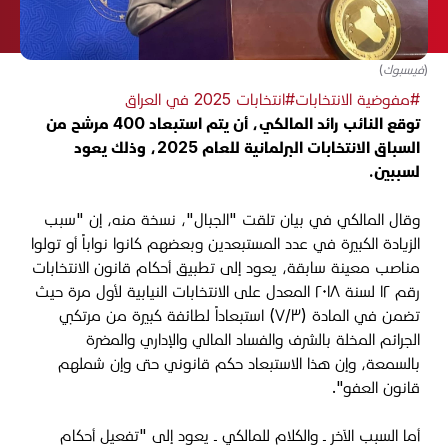
(فيسبوك)
#مفوضية الانتخابات
#انتخابات 2025 في العراق
توقع النائب رائد المالكي، أن يتم استبعاد 400 مرشح من
السباق الانتخابات البرلمانية للعام 2025، وذلك يعود
لسببين.
وقال المالكي في بيان تلقت "الجبال"، نسخة منه، إن "سبب
الزيادة الكبيرة في عدد المستبعدين وبعضهم كانوا نواباً أو تولوا
مناصب معينة سابقة، يعود إلى تطبيق أحكام قانون الانتخابات
رقم ١٢ لسنة ٢٠١٨ المعدل على الانتخابات النيابية لأول مرة حيث
تضمن في المادة (٧/٣) استبعاداً لطائفة كبيرة من مرتكبي
الجرائم المخلة بالشرف والفساد المالي والإداري والمضرة
بالسمعة، وإن هذا الاستبعاد حكم قانوني حتى وإن شملهم
قانون العفو".
أما السبب الآخر ـ والكلام للمالكي ـ يعود إلى "تفعيل أحكام