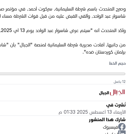
شاسوار عبد الواحد، وألقي القبض عليه من قبل قوات الشرطة مساء الثلا
وأكد المتحدث أنه "سيتم عرض شاسوار عبد الواحد يوم 13 آي 2025، على المحكمة في السليمانية"، مشيراً أن "شاسوار عبد الواحد محتجز حالياً، وقد اتُخذت جميع الإجراءات القانونية بحقه".
من جانبها، أفادت مديرية شرطة السليمانية لمنصة "الجبال" بأن "ش
برلمان كوردستان ضده".
حجم الخط
12 بكسل
الجبال
نُشرت في
الأربعاء 13 أغسطس 2025 01:33 م
شارك هذا المنشور
فيسبوك