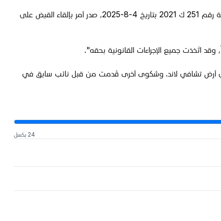
وصرح المتحدث باسم شرطة السليمانية، سركوت أحمد، في مؤتمر صحفي أنه "بناءً على مذكرة التوقيف الصادرة عن محكمة استئناف السليمانية رقم 251 ك 2021 بتاريخ 4-8-2025، صدر أمر بإلقاء القبض على
م في أرض تشافي لاند. وشكوى أخرى قُدمت من قبل نائب سابق في
24 بكسل