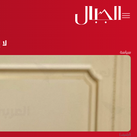
لا 
سياسة
(أرشيف)