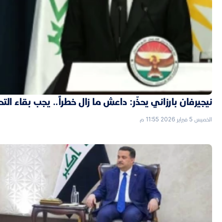
نيجيرفان بارزاني يحذّر: داعش ما زال خطراً.. يجب بقاء الت
الخميس 5 فبراير 2026 11:55 م