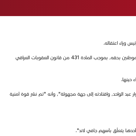
يس وراء اعتقاله.
وحصلت "الجبال"، على وثيقة رسمية، كشفت صدور أمر قضائي بتاريخ 3 آب الجاري، يقضي باعتقال عبد الواحد استناداً إلى دعاوى مقدمة من موطنين بحقه، بموجب المادة 431 من قانون العقوبات العراقي
ار عبد الواحد، واقتادته إلى جهة مجهولة"، وأنه "تم نشر قوة أمنية
حدها يتعلّق بأسهم جافي لاند".