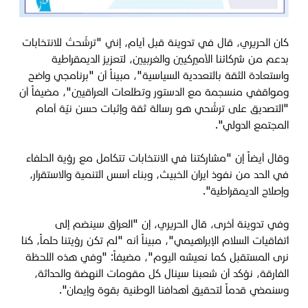
كان الحريري، قال في تدوينة قبل أيام، إنني "ترشّحتُ للانتخابات
بدعم من شركائنا الأميركيين والغربيين، لتعزيز الديمقراطية
واستعادة الثقة بالتعددية السياسية"، مبيناً أن "برنامجي واضح
ومواقفي منسجمة مع الدستور وتطلعات العراقيين"، مضيفاً أن
"التصديق على ترشّحي هو رسالة ثقة وإثبات حسن نيّة أمام
المجتمع الدولي".
وقال أيضاً إن "مشاركتنا في الانتخابات تتكامل مع رؤية الحلفاء
في الحد من نفوذ ايران الخبيث، وبناء أسس التنمية والاستقرار،
وإصلاح الديمقراطية".
وفي تدوينة أخرى، قال الحريري، إن "العراق سينضم إلى
اتفاقيات السلام الإبراهيمي"، مبيناً أنه "لم تكن رؤيتنا حلماً، كنا
نرى المستقبل كما نعيشه اليوم"، مضيفاً: "وفي هذه اللحظة
الفارقة، نؤكد أن شعبنا سينال كل مقومات النهضة والحداثة،
وسنمضي قدماً لتحقيق أهدافنا الوطنية بقوة وإيمان".