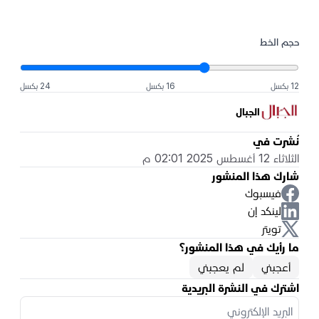
حجم الخط
12 بكسل
16 بكسل
24 بكسل
الجبال
نُشرت في
الثلاثاء 12 أغسطس 2025 02:01 م
شارك هذا المنشور
فيسبوك
لينكد إن
تويتر
ما رأيك في هذا المنشور؟
أعجبني
لم يعجبني
اشترك في النشرة البريدية