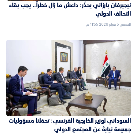
نيجيرفان بارزاني يحذّر: داعش ما زال خطراً.. يجب بقاء
التحالف الدولي
الخميس 5 فبراير 2026 11:55 م
السوداني لوزير الخارجية الفرنسي: تحمّلنا مسؤوليات
جسيمة نيابةً عن المجتمع الدولي