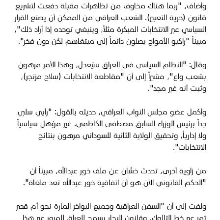
وأضاف، "ربما هناك مخاوف من تظاهرات مقبلة دفعت لتشريع
قانون (حرية التعبير). الشعب العراقي من الممكن أن يصنع القرار
السياسي عبر الانتخابات المبكرة مثلاً، وينبغي توحده إذا أراد ذلك"،
مبيناً "راكبو الأمواج يصلون دائماً إلى مبتغاهم لكن دون فخر".
وقال: "النظام السياسي في العراق سيُعدل، وهذا الأمر مرهون
بشعب واع"، مشيراً إلى أن "مقاطعة الانتخابات (سلاح مزنجر)،
وثبت أنه غير مجد".
وأكمل عضو مجلس النواب العراقي، حديثه بالقول: "رأيي سلبي
جداً برئيس الوزراء السابق مصطفى الكاظمي. غير مؤهل سياسياً
ولا إدارياً، وتحقيق الولاية الثانية للسوداني مرهون بنتائج
الانتخابات".
من زاوية أخرى، تحدث خشّان عن ملف خور عبدالله، مبيناً أن
"الحكم القانوني الآن هو أن اتفاقية خور عبدالله تعد ملغاة".
ولفت إلى أن "السفن العراقية وجميع البواخر المارة نحو أم قصر
تمر عبر خط التالوك، وقانون البحار يسمح للعراق للمرور عبر هذا