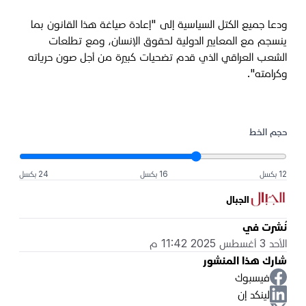
ودعا جميع الكتل السياسية إلى "إعادة صياغة هذا القانون بما
ينسجم مع المعايير الدولية لحقوق الإنسان، ومع تطلعات
الشعب العراقي الذي قدم تضحيات كبيرة من أجل صون حرياته
وكرامته".
حجم الخط
12 بكسل
16 بكسل
24 بكسل
الجبال
نُشرت في
الأحد 3 أغسطس 2025 11:42 م
شارك هذا المنشور
فيسبوك
لينكد إن