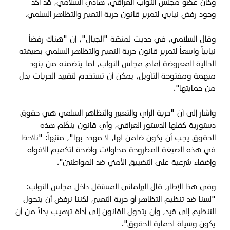
وكان عضو مجلس النواب العراقي، هادي السلامي، قد أكد
وجود رفض نيابي لتمرير قانون حرية التعبير والتظاهر السلمي.
وقال السلامي، في حديث لمنصّة "الجبال"، إن "هناك رفضاً
نيابياً واسعاً لتمرير قانون حرية التعبير والتظاهر السلمي بصيغته
الحالية المعروضة أمام مجلس النواب، لما يتضمنه من بنود
مبهمة ومفتوحة التأويل، يمكن أن تستخدم لتقييد الحريات بدل
من حمايتها".
وأشار إلى أن "حرية الرأي والتعبير والتظاهر السلمي هي حقوق
دستورية كفلها الدستور العراقي، وأي قانون ينظّم هذه
الحقوق يجب أن يكون ضامن لها، لا مهدد بها"، منبّهاً: "نلاحظ
في هذه الصيغة المطروحة محاولات واضحة لتكميم الأفواه
وإضفاء شرعية على التضييق الأمني ضد المواطنين".
وفي هذا الإطار، قال البرلماني المستقل داخل مجلس النواب:
"لسنا ضد تنظيم التظاهر أو حرية التعبير، لكننا نرفض أن يتحول
التنظيم إلى قيد، وأن يتحول القانون إلى أداة ترهيب بدلاً من أن
يكون وسيلة لحماية الحقوق".