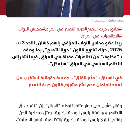
باسم خشّان (فيسبوك)
#قانون حرية التعبير
#حرية التعبير في العراق
#مجلس النواب
#التظاهرات في العراق
ربط عضو مجلس النواب العراقي باسم خشان، الأحد 3 آب
2025، حراك تشريع قانون "حرية التعبير"، بما وصفه
بـ"مخاوف" من تظاهرات مقبلة في العراق، فيما أشار إلى
النظام السياسي في العراق "سيُعدّل".
في السياق:
"مثير للقلق".. جمعية حقوقية تستغرب من
تعمد البرلمان عدم نشر مشروع قانون حرية التعبير
وقال خشّان في حوار متلفز تابعته "الجبال"، إن "تقييد حقّ
التظاهر بموافقة رئيس الوحدة الإدارية، يمثل مصادرة للحقّ.
يفترض تبليغ رئيس الوحدة الإدارية بالتظاهرة لتوفير الحماية".