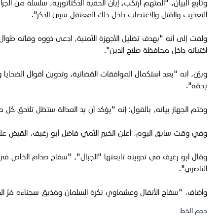
وتابع البيان، "المتهم ارتكب، إبان الحقبة الدكتاتورية، سلسلة من الج
التعذيب والقتل والاغتصاب داخل ذلك المعتقل سيئ الذكر".
ولفت إلى أنه "بهدف تضليل الأجهزة الأمنية، ادعى ذووه وفاته طوا
اختبائه داخل محافظة صلاح الدين".
وبيّن، أنه "بعد استكمال الموافقات القضائية، وتدوين أقوال الضحايا 
بحقه".
وختم الجهاز بيانه، بالقول: إنه "يؤكد أن يد العدالة ستظل تلاحق كل م
وفي وقت سابق اليوم، أعلن الخبير الأمني فاضل أبو رغيف، القبض ع
وقال أبو رغيف في تدوينة تابعتها "الجبال"، "سفاح صدام الخاص في أ
الناصري".
وأضاف، "سفاح الأنفال وعشماوي نكرة السلمان ومُذيق سجناءه مُرَّ العذا
حجم الخط