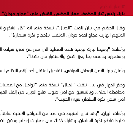
#عمار الحكيم
بارك رئيس تيار الحكمة، عمار الحكيم، القبض على "عجاج حردان" ا
وقال الحكيم في بيان تلقت "الجبال"، نسخة منه، إنه "كل الشكر والتق
المتهم الهارب عجاج أحمد حردان، الملقب بـ(حجاج نكرة سلمان)".
وأضاف: "وفيما نبارك نوعية هذه العملية التي تعبر عن تعزيز سيادة الدو
واستمراره ودعمه بما يعزز الأمن والاستقرار في بلادنا".
وأعلن جهاز الأمن الوطني العراقي، تفاصيل اعتقال أحد أزلام النظام
وذكر الجهاز في بيان تلقت "الجبال" نسخة منه، "تواصل مع العمليات ال
محافظة المثنى، وبالتنسيق مع أمن جنوب صلاح الدين، من إلقاء القبض
أمن سجن نكرة السلمان سيئ الصيت".
وأضاف البيان، "وقد تدرّج المتهم في عدد من المواقع الأمنية سابق
ضابط قاطع نكرة السلمان، وشارك كذلك في عمليات إعدام ودفن الضحا