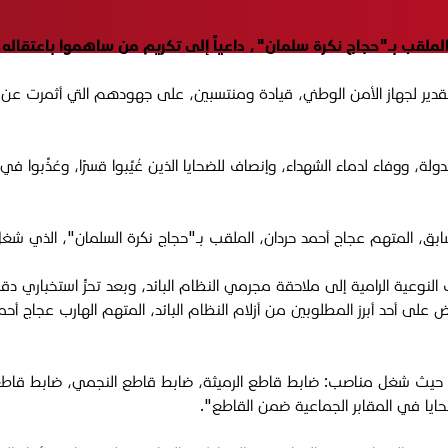
لملقب بـ"حجاج نكرة سلمان"، داعياً إلى تكريم من ساهموا باعتقاله.
دير لجهاز الأمن الوطني، قيادة ومنتسبين، على جهودهم التي أثمرت عن نج
لة، ووفاء لدماء الشهداء، وإنصاف للضحايا الذين غُيِّبوا قسرًا، وعُذِّبوا
 السابق، المتهم عجاج أحمد حردان، الملقب بـ"حجاج نكرة السلمان"، الذ
نوعية الرامية إلى ملاحقة مجرمي النظام البائد، وبعد تحرٍّ استخباري دق
 على أحد أبرز المطلوبين من أزلام النظام البائد، المتهم الهارب عجاج أ
اً، حيث شغل مناصب
:
ضابط قاطع الرميثة، ضابط قاطع النجمي، ضابط قاطع ا
يا في المقابر الجماعية ضمن القاطع"
.