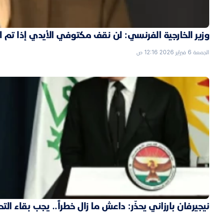
وزير الخارجية الفرنسي: لن نقف مكتوفي الأيدي إذا تم
الجمعة 6 فبراير 2026 12:16 ص
نيجيرفان بارزاني يحذّر: داعش ما زال خطراً.. يجب بقاء الت