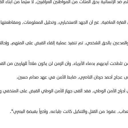
رائم ضد الإنسانية بحق المئات من المواطنين العراقيين، لا سيّما من أبناء 
ل الفترة الماضية، غير أن الجهد الاستخباري، وتحليل المعلومات، ومقا
والمدعين بالحق الشخصي، تم تنفيذ عملية إلقاء القبض على المتهم، وإحالته
ن تلطخت أيديهم بدماء الأبرياء، وأن الزمن لن يكون ملاذاً للهاربين من ال
لى عجاج أحمد حردان الناصري، ضابط الأمن في عهد صدام حسين.
دراج الأمن الوطني، فقد ألقى جهاز الأمن الوطني القبض على المتخفي وال
ب، عقودٌ من القتلِ والتنكيل كانت طِباعه، وأخيراً بقبضةِ البصري".