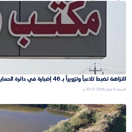
النزاهة تضبط تلاعباً وتزويراً بـ 46 إضبارة في دائرة الحماية الاجتماعية بالأنبار
الجمعة 6 فبراير 2026 02:21 م