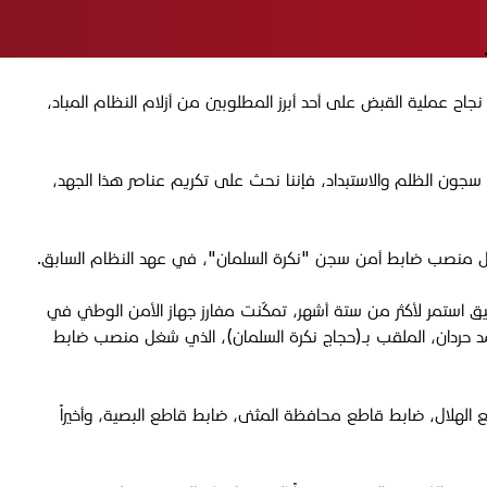
اح عملية القبض على أحد أبرز المطلوبين من أزلام النظام المباد،
 في سجون الظلم والاستبداد، فإننا نحث على تكريم عناصر هذا الجهد،
ي شغل منصب ضابط أمن سجن "نكرة السلمان"، في عهد النظام السابق.
يق استمر لأكثر من ستة أشهر، تمكّنت مفارز جهاز الأمن الوطني في
حمد حردان، الملقب بـ(حجاج نكرة السلمان)، الذي شغل منصب ضابط
لهلال، ضابط قاطع محافظة المثنى، ضابط قاطع البصية، وأخيراً