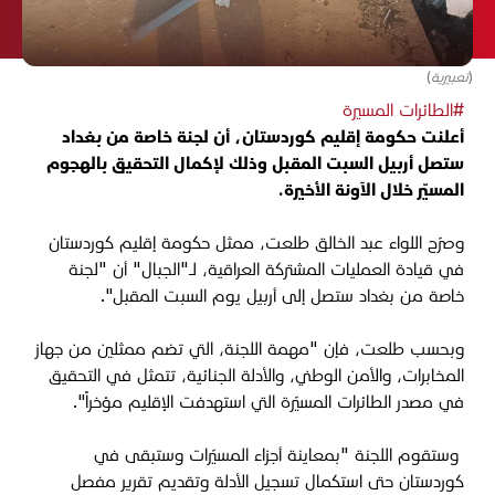
(تعبيرية)
#الطائرات المسيرة
أعلنت حكومة إقليم كوردستان، أن لجنة خاصة من بغداد
ستصل أربيل السبت المقبل وذلك لإكمال التحقيق بالهجوم
المسيّر خلال الآونة الأخيرة.
وصرّح اللواء عبد الخالق طلعت، ممثل حكومة إقليم كوردستان
في قيادة العمليات المشتركة العراقية، لـ"الجبال" أن "لجنة
خاصة من بغداد ستصل إلى أربيل يوم السبت المقبل".
وبحسب طلعت، فإن "مهمة اللجنة، التي تضم ممثلين من جهاز
المخابرات، والأمن الوطني، والأدلة الجنائية، تتمثل في التحقيق
في مصدر الطائرات المسيّرة التي استهدفت الإقليم مؤخراً".
وستقوم اللجنة "بمعاينة أجزاء المسيّرات وستبقى في
كوردستان حتى استكمال تسجيل الأدلة وتقديم تقرير مفصل