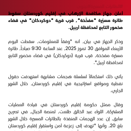
#الطائرات المسيرة
#نينوى
أعلن جهاز مكافحة الإرهاب في إقليم كوردستان سقوط
طائرة مسيّرة "مفخّخة"، قرب قرية "دوكردكان" في قضاء
مخمور التابع لمحافظة أربيل.
وذكر الجهاز في بيان، أنه "وفقاً للمعلومات، سقطت اليوم
الأربعاء الموافق 30 تموز 2025، عند الساعة 9:30 صباحاً، طائرة
مسيّرة مفخخة، قرب قرية (دوكردكان) في قضاء مخمور التابع
لمحافظة أربيل".
يأتي ذلك استكمالاً لسلسلة هجمات مشابهة استهدفت حقول
نفطية ومواقع استراتيجية في إقليم كوردستان، خلال الشهر
الجاري.
وقال ممثل حكومة إقليم كوردستان في قيادة العمليات
المشتركة، اللواء عبد الخالق طلعت، لمنصة الجبال، في تصريح
سابق، إن عدد الهجمات المنفذة بالطائرات المسيرة خلال الشهر
بلغ 20، وأنها "تهدف إلى زعزعة أمن واستقرار إقليم كوردستان