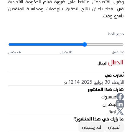
وضرب اقتصاده"، مشدّداً على ضرورة قيام الحكومة الاتحادية
في بغداد بإعلان نتائج التحقيق بالهجمات ومحاسبة المنفذين
بأسرع وقت.
حجم الخط
12 بكسل
16 بكسل
24 بكسل
الجبال
نُشرت في
الأربعاء 30 يوليو 2025 12:14 م
شارك هذا المنشور
فيسبوك
لينكد إن
تويتر
ما رأيك في هذا المنشور؟
أعجبني
لم يعجبني