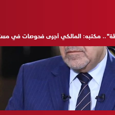
طة".. مكتبه: المالكي أجرى فحوصات في مست