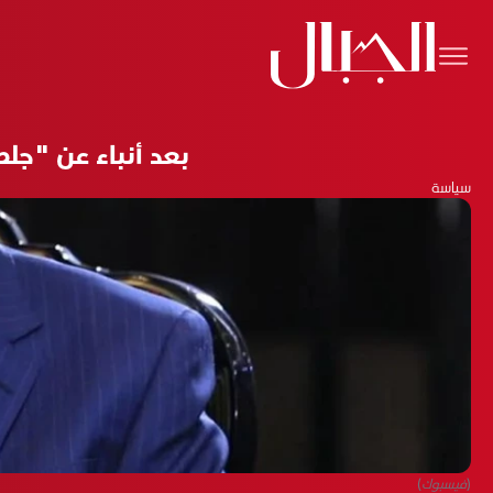
بعد أنباء عن "جل
سياسة
(فيسبوك)