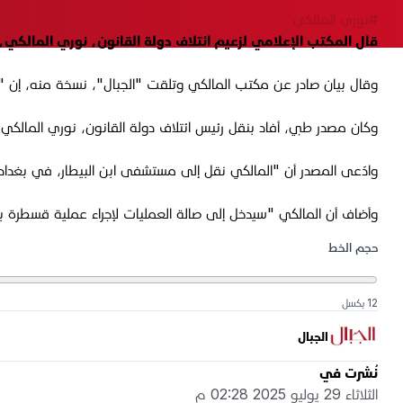
#نوري المالكي
قال المكتب الإعلامي لزعيم ائتلاف دولة القانون، نوري المالكي
وقال بيان صادر عن مكتب المالكي وتلقت "الجبال"، نسخة منه، إن "ه
وكان مصدر طبي، أفاد بنقل رئيس ائتلاف دولة القانون، نوري المالكي
وادّعى المصدر أن "المالكي نقل إلى مستشفى ابن البيطار، في بغدا
وأضاف أن المالكي "سيدخل إلى صالة العمليات لإجراء عملية قسطرة ب
حجم الخط
12 بكسل
الجبال
نُشرت في
الثلاثاء 29 يوليو 2025 02:28 م