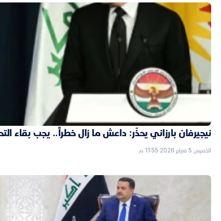
نيجيرفان بارزاني يحذّر: داعش ما زال خطراً.. يجب بقاء الت
الخميس 5 فبراير 2026 11:55 م