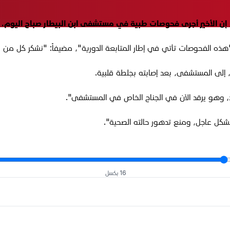
، إن الأخير أجرى فحوصات طبية في مستشفى ابن البيطار صباح اليوم.
ذه الفحوصات تأتي في إطار المتابعة الدورية"، مضيفاً: "نشكر كل من ع
، إلى المستشفى، بعد إصابته بجلطة قلبية.
د، وهو يرقد الآن في الجناح الخاص في المستشفى".
شكل عاجل، ومنع تدهور حالته الصحية".
16 بكسل