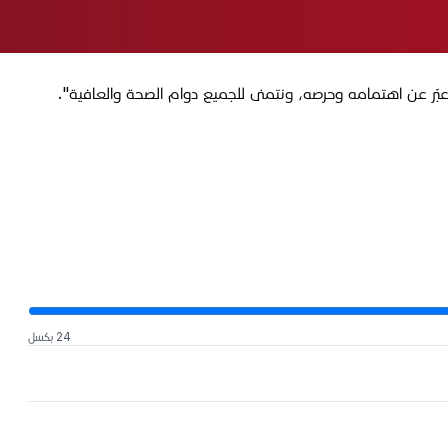
بّر عن اهتمامه وحرصه، ونتمنى للجميع دوام الصحة والعافية".
24 بكسل