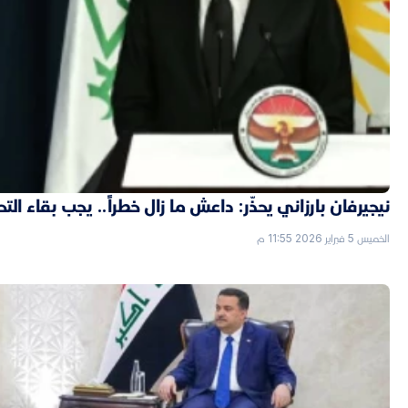
نيجيرفان بارزاني يحذّر: داعش ما زال خطراً.. يجب بقاء الت
الخميس 5 فبراير 2026 11:55 م