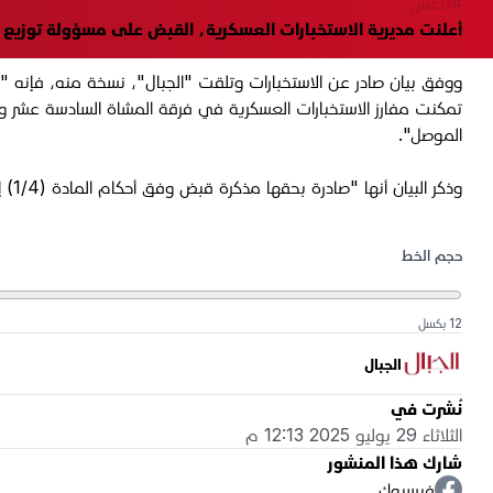
#داعش
أعلنت مديرية الاستخبارات العسكرية، القبض على مسؤولة توزي
ووفق بيان صادر عن الاستخبارات وتلقت "الجبال"، نسخة منه، فإنه "ب
تمكنت مفارز الاستخبارات العسكرية في فرقة المشاة السادسة عشر
الموصل".
وذكر البيان أنها "صادرة بحقها مذكرة قبض وفق أحكام المادة (1/4) إرهاب حيث ضبط بحوزتها مبالغ مالية ووثائق مهمة تخص العصابات الإرهابية".
حجم الخط
12 بكسل
الجبال
نُشرت في
الثلاثاء 29 يوليو 2025 12:13 م
شارك هذا المنشور
فيسبوك