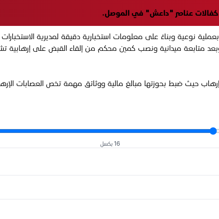
ع كفالات عناصر "داعش" في الموصل.
عملية نوعية وبناءً على معلومات استخبارية دقيقة لمديرية الاستخبارات
 وبعد متابعة ميدانية ونصب كمين محكم من إلقاء القبض على إرهابية 
16 بكسل