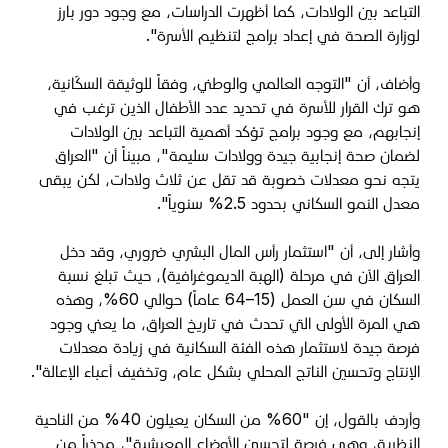
التباعد بين الولادات، كما أظهرت الدراسات، مع وجود دور بارز
لوزارة الصحة في إعداد برامج لتنظيم الأسرة".
وأضاف، أن "التوجه العالمي والوطني، وفقاً للوثيقة السكّانية،
هو ترك القرار للأسرة في تحديد عدد الأطفال الذين ترغب في
إنجابهم، مع وجود برامج تؤكد أهمية التباعد بين الولادات
لضمان صحة إنجابية جيدة وولادات سليمة"، مبيناً أن "العراق
يتجه نحو معدلات خصوبة قد تقل عن ثلاث ولادات، لكن يبقى
معدل النمو السكاني بحدود 2.5% سنوياً".
وأشار إلى، أن "استثمار رأس المال البشري ضروري، وقد دخل
العراق الآن في مرحلة (الهبة الديموغرافية)، حيث تبلغ نسبة
السكان في سن العمل (15–64 عاماً) حوالي 60%، وهذه
هي المرة الأولى التي تحدث في تاريخ العراق، ما يعني وجود
فرصة جيدة لاستثمار هذه الفئة السكانية في زيادة معدلات
الإنتاج وتحسين الناتج المحلي بشكل عام، وتخفيف أعباء الإعالة".
وأردف بالقول، إن "60% من السكان يعيلون 40% من الناحية
النظرية، وهي فرصة لتحسين الأوضاع المعيشية"، محذراً من