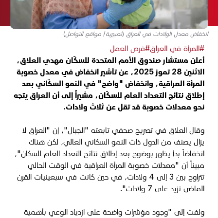
انخفاض معدل الولادات في العراق (تعبيرية/ مواقع التواصل)
#المرأة في العراق
#فرص العمل
أعلن مستشار صندوق الأمم المتحدة للسكّان مهدي العلاق،
الاثنين 28 تموز 2025، عن تأشير انخفاض في معدل خصوبة
المرأة العراقية، وانخفاض "واضح" في النمو السكّاني بعد
إطلاق نتائج التعداد العام للسكّان، مشيراً إلى أن العراق يتجه
نحو معدلات خصوبة قد تقل عن ثلاث ولادات.
وقال العلاق في تصريح صحفي تابعته "الجبال"، إن "العراق لا
يزال يصنف من الدول ذات النمو السكاني العالي، لكن هناك
انخفاضاً بدأ يظهر بوضوح بعد إطلاق نتائج التعداد العام للسكان"،
مبيناً أن "معدلات خصوبة المرأة العراقية في الوقت الحالي
تتراوح بين 3 إلى 4 ولادات، في حين كانت في سبعينيات القرن
الماضي تزيد على 7 ولادات".
ولفت إلى "وجود مؤشرات واضحة على ازدياد الوعي بأهمية