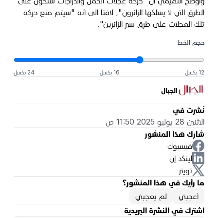
وأوضح التميمي أن "حركة عجلات الحمل والدراجات ستكون على
الطرق التي لا يسلكها الزائرون"، لافتا الى أنه "سيتم منع حركة
تلك العجلات على طرق سير الزائرين".
حجم الخط
12 بكسل
16 بكسل
24 بكسل
الجبال
نُشرت في
الاثنين 28 يوليو 2025 11:50 ص
شارك هذا المنشور
فيسبوك
لينكد إن
تويتر
ما رأيك في هذا المنشور؟
أعجبني
لم يعجبني
اشترك في النشرة البريدية