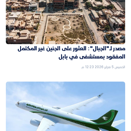
مصدر لـ"الجبال": العثور على الجنين غير المكتمل
المفقود بمستشفى في بابل
الخميس 5 فبراير 2026 12:23 م