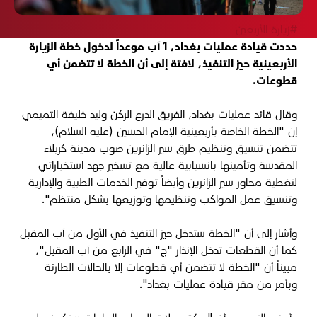
#زيارة الأربعين
حددت قيادة عمليات بغداد، 1 آب موعداً لدخول خطة الزيارة
الأربعينية حيز التنفيذ، لافتة إلى أن الخطة لا تتضمن أي
قطوعات.
وقال قائد عمليات بغداد، الفريق الدرع الركن وليد خليفة التميمي
إن "الخطة الخاصة بأربعينية الإمام الحسين (عليه السلام)،
تتضمن تنسيق وتنظيم طرق سير الزائرين صوب مدينة كربلاء
المقدسة وتأمينها بانسيابية عالية مع تسخير جهد استخباراتي
لتغطية محاور سير الزائرين وأيضاً توفير الخدمات الطبية والإدارية
وتنسيق عمل المواكب وتنظيمها وتوزيعها بشكل منتظم".
وأشار إلى أن "الخطة ستدخل حيز التنفيذ في الأول من آب المقبل
كما أن القطعات تدخل الإنذار "ج" في الرابع من آب المقبل"،
مبيناً أن "الخطة لا تتضمن أي قطوعات إلا بالحالات الطارئة
وبأمر من مقر قيادة عمليات بغداد".