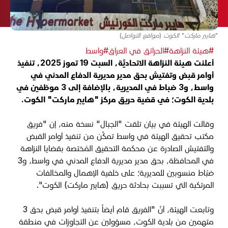
"هايبر ماركت" الكوت (مواقع التواصل)
#هيئة النزاهة
#الحرائق في العراق
#واسط
أعلنت هيئة النزاهة الاتحاديَّة، السبت 19 تموز 2025، تنفيذ
أوامر قبض وتفتيش بحق مدير مديرية الدفاع المدني في
واسط، و3 ضباط في المديرية، بالإضافة إلى 3 موظفين في
بلدية الكوت؛ في قضية حريق مركز "هايبر ماركت" الكوت.
وقالت الهيئة في بيان تلقت "الجبال" نسخة منه، إن "فريق
مكتب تحقيق الهيئة في واسط تمكَّن من تنفيذ أوامر القبض
والتفتيش الصادرة عن محكمة التحقيق المُختصة بقضايا النزاهة
في المحافظة، بحق مدير مديرية الدفاع المدني في واسط، و3
ضبّاط منسوبين للمديرية؛ على خلفية الإهمال والمخالفات
المرتكبة التي تسببت بحادثة حريق (هايبر ماركت) الكوت".
وتابعت الهيئة، أنّ "الفريق قام أيضاً بتنفيذ أوامر قبض بحق 3
متهمين من بلدية الكوت، مسؤولين عن التجاوزات في منطقة