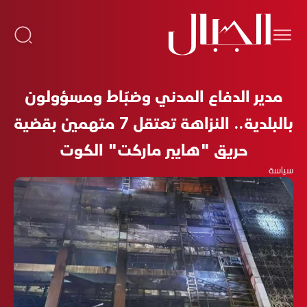
مدير الدفاع المدني وضبّاط ومسؤولون
بالبلدية.. النزاهة تعتقل 7 متهمين بقضية
حريق "هايبر ماركت" الكوت
سياسة