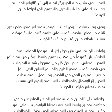
العقار الذي نشب فيه الحريق"، لافتة إلى أن "الأوامر القضائية
صدرت بناءً على إجراءات التحري والتحقيق التي أجراها فريق
الهيئة".
وفي وقت سابق اليوم، أعلنت الهيئة، تنفيذ أمر قبض صادر بحق
ثلاثة مسؤولين ببلدية الكوت، على خلفية "مخالفات" مرتكبة
تسبّبت باندلاع حريق "هايبر ماركت" الكوت.
وأفادت الهيئة، في بيان حول إجراءات فريقها المؤلف بُعيد
الحادث، بأن "فريقاً من مكتب تحقيق واسط تمكَّن من تنفيذ أمر
القبض القضائي الصادر بحقّ كل من مسؤول شعبة التجاوزات
في بلديّة الكوت، ومدير الطرق والجسور السابق الذي شغل
منصب المعاون الفني في البلديّة، ومسؤول شعبة تنظيم
المدن، إثر الإهمال والمخالفات المنسوبة إليهم التي تسبّبت
بحادث (هايبر ماركت) الكوت".
وأضافت أن "الفريق قام بتنفيذ أمر القبض الصادر عن قاضي
محكمة تحقيق واسط المُختصة بقضايا النزاهة، بناء على تقرير
مكتب تحقيق الهيئة في المُحافظة، الذي تضمَّن المُخالفات