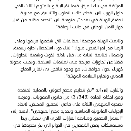
المرتكبة في بناء المركز، فيما تمَّ الإيقاع بالمتهم الثالث الذي
حاول الهرب إلى بغداد، ذلك بالتعاون والتنسيق مع مديرية
تحقيق الهيئة في بغداد"، منوهة إلى "تحديد مكانه من قبل
جهاز الأمن الوطني في جانب الرصافة".
وتابعت الهيئة موضحة المخالفات التي شخّصها فريقها وعلى
إثرها صدر أمر القبض، منها: "البناء دون استحصال إجازة رسمية،
وإهمال مُتابعة البناية من قبل بلديَّة الكوت وشعبة التجاوزات،
فضلاً عن تجاوزات صريحة على تعليمات السلامة، ونصب محولة
كهرباء بدون موافقات، مع وجود تناقضٍ بين تقارير الدفاع
المدني وتقارير السلامة المهنيَّة".
وأشارت إلى أنه "تمَّ تنظيم محضرٍ أصولي بالعملية المُنفذة
وفق أحكام المادة (343/ 3) من قانون العقوبات، وعرضه
بصحبة المتهمين الثلاثة على قاضي التحقيق المُختصّ، لاتخاذ
الإجراءات القانونيَّة المناسبة وتحديد مصير المتهمين"، لافتة إلى
"استمرار التحقيق ومتابعة القرارات الأخرى التي تتضمَّن ربط
مستمسكات بعض المُقصّرين في الدوائر التي تمَّ تحديدها في