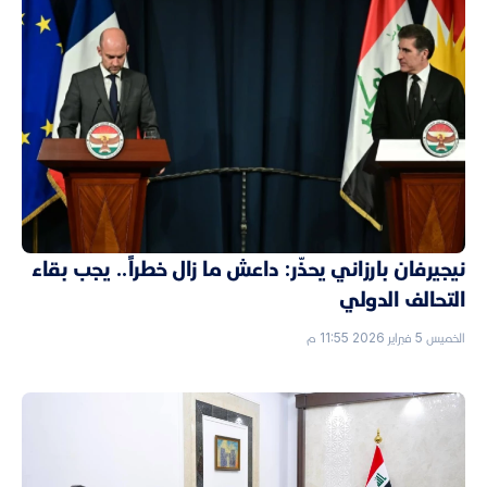
نيجيرفان بارزاني يحذّر: داعش ما زال خطراً.. يجب بقاء
التحالف الدولي
الخميس 5 فبراير 2026 11:55 م