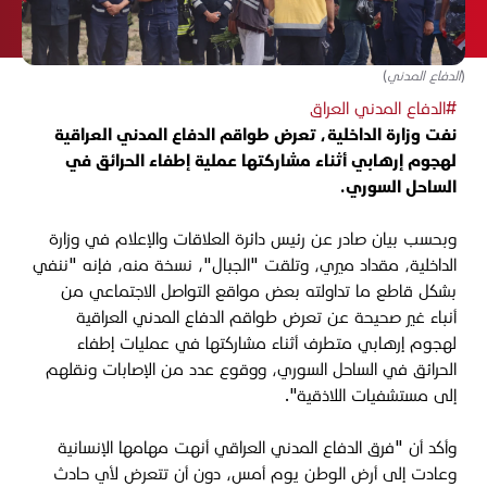
(الدفاع المدني)
#الدفاع المدني العراق
نفت وزارة الداخلية، تعرض طواقم الدفاع المدني العراقية
لهجوم إرهابي أثناء مشاركتها عملية إطفاء الحرائق في
الساحل السوري.
وبحسب بيان صادر عن رئيس دائرة العلاقات والإعلام في وزارة
الداخلية، مقداد ميري، وتلقت "الجبال"، نسخة منه، فإنه "ننفي
بشكل قاطع ما تداولته بعض مواقع التواصل الاجتماعي من
أنباء غير صحيحة عن تعرض طواقم الدفاع المدني العراقية
لهجوم إرهابي متطرف أثناء مشاركتها في عمليات إطفاء
الحرائق في الساحل السوري، ووقوع عدد من الإصابات ونقلهم
إلى مستشفيات اللاذقية".
وأكد أن "فرق الدفاع المدني العراقي أنهت مهامها الإنسانية
وعادت إلى أرض الوطن يوم أمس، دون أن تتعرض لأي حادث