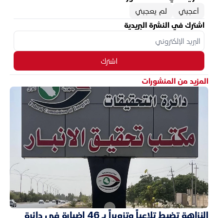
أعجبني
لم يعجبني
اشترك في النشرة البريدية
اشترك
المزيد من المنشورات
النزاهة تضبط تلاعباً وتزويراً بـ 46 إضبارة في دائرة