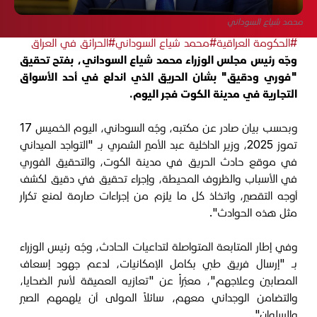
محمد شياع السوداني
#الحكومة العراقية
#محمد شياع السوداني
#الحرائق في العراق
وجّه رئيس مجلس الوزراء محمد شياع السوداني، بفتح تحقيق
"فوري ودقيق" بشان الحريق الذي اندلع في أحد الأسواق
التجارية في مدينة الكوت فجر اليوم.
وبحسب بيان صادر عن مكتبه، وجّه السوداني، اليوم الخميس 17
تموز 2025، وزير الداخلية عبد الأمير الشمري بـ "التواجد الميداني
في موقع حادث الحريق في مدينة الكوت، والتحقيق الفوري
في الأسباب والظروف المحيطة، وإجراء تحقيق فني دقيق لكشف
أوجه التقصير، واتخاذ كل ما يلزم من إجراءات صارمة لمنع تكرار
مثل هذه الحوادث".
وفي إطار المتابعة المتواصلة لتداعيات الحادث، وجّه رئيس الوزراء
بـ "إرسال فريق طبي بكامل الإمكانيات، لدعم جهود إسعاف
المصابين وعلاجهم"، معبّراً عن "تعازيه العميقة لأسر الضحايا،
والتضامن الوجداني معهم، سائلاً المولى أن يلهمهم الصبر
والسلوان".