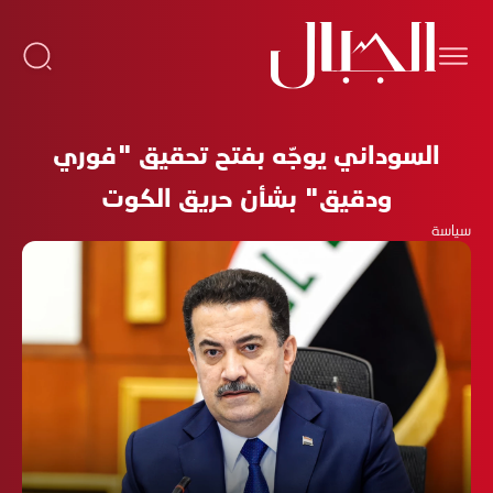
السوداني يوجّه بفتح تحقيق "فوري
ودقيق" بشأن حريق الكوت
سياسة