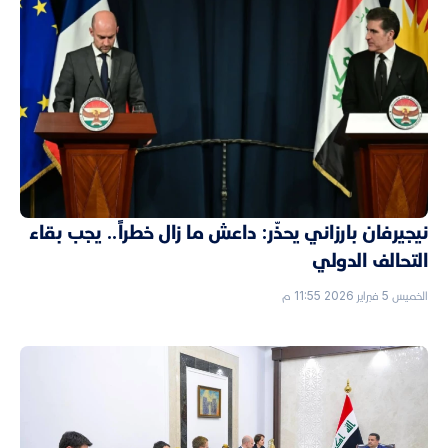
نيجيرفان بارزاني يحذّر: داعش ما زال خطراً.. يجب بقاء
التحالف الدولي
الخميس 5 فبراير 2026 11:55 م