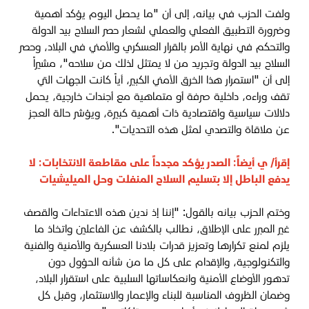
ولفت الحزب في بيانه، إلى أن "ما يحصل اليوم يؤكد أهمية
وضرورة التطبيق الفعلي والعملي لشعار حصر السلاح بيد الدولة
والتحكم في نهاية الأمر بالقرار العسكري والأمني في البلاد، وحصر
السلاح بيد الدولة وتجريد من لا يمتثل لذلك من سلاحه"، مشيراً
إلى أن "استمرار هذا الخرق الأمني الكبير، أياً كانت الجهات التي
تقف وراءه، داخلية صرفة أو متماهية مع أجندات خارجية، يحمل
دلالات سياسية واقتصادية ذات أهمية كبيرة، ويؤشر حالة العجز
عن ملاقاة والتصدي لمثل هذه التحديات".
إقرأ/ ي أيضاً:
الصدر يؤكد مجدداً على مقاطعة الانتخابات: لا
يدفع الباطل إلا بتسليم السلاح المنفلت وحل الميليشيات
وختم الحزب بيانه بالقول: "إننا إذ ندين هذه الاعتداءات والقصف
غير المبرر على الإطلاق، نطالب بالكشف عن الفاعلين واتخاذ ما
يلزم لمنع تكرارها وتعزيز قدرات بلادنا العسكرية والأمنية والفنية
والتكنولوجية، والإقدام على كل ما من شأنه الحؤول دون
تدهور الأوضاع الأمنية وانعكاساتها السلبية على استقرار البلاد،
وضمان الظروف المناسبة للبناء والإعمار والاستثمار، وقبل كل