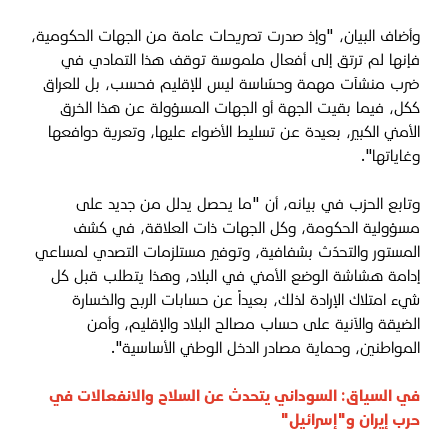
وأضاف البيان، "وإذ صدرت تصريحات عامة من الجهات الحكومية،
فإنها لم ترتق إلى أفعال ملموسة توقف هذا التمادي في
ضرب منشآت مهمة وحسّاسة ليس للإقليم فحسب، بل للعراق
ككل، فيما بقيت الجهة أو الجهات المسؤولة عن هذا الخرق
الأمني الكبير، بعيدة عن تسليط الأضواء عليها، وتعرية دوافعها
وغاياتها".
وتابع الحزب في بيانه، أن "ما يحصل يدلل من جديد على
مسؤولية الحكومة، وكل الجهات ذات العلاقة، في كشف
المستور والتحدّث بشفافية، وتوفير مستلزمات التصدي لمساعي
إدامة هشاشة الوضع الأمني في البلاد، وهذا يتطلب قبل كل
شيء امتلاك الإرادة لذلك، بعيداً عن حسابات الربح والخسارة
الضيقة والآنية على حساب مصالح البلاد والإقليم، وأمن
المواطنين، وحماية مصادر الدخل الوطني الأساسية".
في السياق:
السوداني يتحدث عن السلاح والانفعالات في
حرب إيران و"إسرائيل"