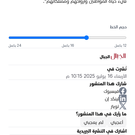
شيء حياة المواطنين وأرواحهم وممتلكاتهم".
حجم الخط
12 بكسل
16 بكسل
24 بكسل
الجبال
نُشرت في
الأربعاء 16 يوليو 2025 10:15 م
شارك هذا المنشور
فيسبوك
لينكد إن
تويتر
ما رأيك في هذا المنشور؟
أعجبني
لم يعجبني
اشترك في النشرة البريدية