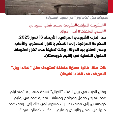
استهداف حقل "هاند أويل" في دهوك (فيسبوك)
#الحكومة العراقية
#حكومة محمد شياع السوداني
#السلاح المنفلت
# أمن العراق
دعا الحزب الشيوعي العراقي، الأربعاء 16 تموز 2025،
الحكومة العراقية، إلى التحكّم بالقرار العسكري والأمني،
وحصر السلاح بيد الدولة، وذلك تعليقاً على تكرار استهداف
الحقول النفطية في إقليم كوردستان.
ذات صلة:
طائرة مسيّرة مفخخة تستهدف حقل "هاند أويل"
الأميركي في قضاء الشيخان
وقال الحزب في بيان تلقت "الجبال" نسخة منه، إنه "منذ أيام
عدة تتعرض حقول ومواقع ومنشآت نفطية عدة في إقليم
كوردستان، إلى قصف بطائرات مسيرة، أدى ذلك إلى توقف عدد
منها عن العمل والإنتاج، وتعليق الشركات لأعمالها فيها".