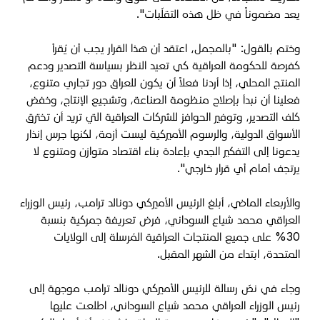
يعد مضموناً في ظل هذه التقلّبات".
وختم بالقول: "بالمجمل، اعتقد أن هذا القرار يجب أن يُقرأ
كفرصة للحكومة العراقية كي تعيد النظر بسياسة التصدير ودعم
المنتج المحلي، إذا أردنا فعلاً أن يكون للعراق دور تجاري متنوع،
فعلينا أن نبدأ بإصلاح منظومة الصناعة، وتشجيع الإنتاج، وخفض
كلف التصدير، وتوفير الحوافز للشركات العراقية التي تريد أن تخترق
الأسواق الدولية، والرسوم الأميركية ليست أزمة، لكنها جرس إنذار
يدعونا إلى التفكير الجدي بإعادة بناء اقتصاد متوازن ومتنوع لا
يرتجف أمام أي قرار خارجي".
والأربعاء الماضي، أبلغ الرئيس الأميركي دونالد ترامب، رئيس الوزراء
العراقي محمد شياع السوداني، فرض تعريفة جمركية بنسبة
30% على جميع المنتجات العراقية المُرسلة إلى الولايات
المتحدة، ابتداء من الشهر المقبل.
وجاء في نصّ رسالة للرئيس الأميركي دونالد ترامب موجهة إلى
رئيس الوزراء العراقي محمد شياع السوداني، اطلعت عليها