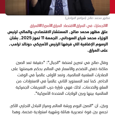
مظهر محمد صالح (مواقع التواصل)
#الجمارك في العراق
#اقتصاد العراق
#أميركا
#العراق
علق مظهر محمد صالح، المستشار الاقتصادي والمالي لرئيس
الوزراء محمد شياع السوداني، الجمعة 11 تموز 2025، بشأن
الرسوم الإضافية التي فرضها الرئيس الأميركي دونالد ترامب،
على العراق.
وقال صالح في تصريح لمنصّة "الجبال": "حقيقة تعد الصين
ماكنة خفض التضخم والأسعار في العالم بحكم هيمنتها على
الصادرات السلعية العالمية، وتعد الأولى عالمياً في الوقت
الحاضر، كما تُعد المستورد الثاني عالمياً في الاستيرادات من
السلع والخدمات. لذلك فهي شرارة حرب التعريفات الجمركية
العالمية بينها وبين الولايات المتحدة الأميركية".
وبيّن، أن "الصين اليوم ورشة العالم ومركز التبادل التجاري الأكبر،
تجمع بين قوة تصديرية هائلة وشهية استيرادية ضخمة. وهذا