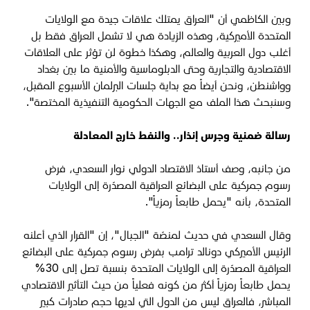
وبين الكاظمي أن "العراق يمتلك علاقات جيدة مع الولايات
المتحدة الأميركية، وهذه الزيادة هي لا تشمل العراق فقط بل
أغلب دول العربية والعالم، وهكذا خطوة لن تؤثر على العلاقات
الاقتصادية والتجارية وحتى الدبلوماسية والأمنية ما بين بغداد
وواشنطن، ونحن أيضاً مع بداية جلسات البرلمان الأسبوع المقبل،
وسنبحث هذا الملف مع الجهات الحكومية التنفيذية المختصة".
رسالة ضمنية وجرس إنذار.. والنفط خارج المعادلة
من جانبه، وصف أستاذ الاقتصاد الدولي نوار السعدي، فرض
رسوم جمركية على البضائع العراقية المصدّرة إلى الولايات
المتحدة، بأنه "يحمل طابعاً رمزياً".
وقال السعدي في حديث لمنصّة "الجبال"، إن "القرار الذي أعلنه
الرئيس الأميركي دونالد ترامب بفرض رسوم جمركية على البضائع
العراقية المصدّرة إلى الولايات المتحدة بنسبة تصل إلى 30%
يحمل طابعاً رمزياً أكثر من كونه فعلياً من حيث التأثير الاقتصادي
المباشر، فالعراق ليس من الدول التي لديها حجم صادرات كبير