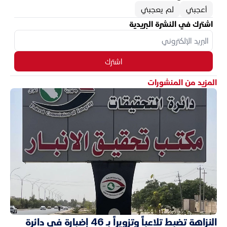
أعجبني
لم يعجبني
اشترك في النشرة البريدية
اشترك
المزيد من المنشورات
النزاهة تضبط تلاعباً وتزويراً بـ 46 إضبارة في دائرة