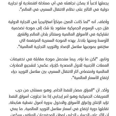
يجعلها لاعباً لا يمكن تجاهله في أي معادلة اقتصادية أو تجارية
دولية في التأثير على نظام الانتقال السعري في العالم".
وأضاف، أنه "لما كانت الصين مرتكزاً استراتيجياً في التجارة الدولية
فإن حرب الرسوم الجمركية ستقود بلا شك إلى موجة تضخمية
تشاركية في الأسواق العالمية وستتأثر بلدان العالم والشرق
الأوسط ومنها بلادنا، بهذه الموجة السعرية المرتفعة التي
سترتفع بموجبها سلاسل الإمداد والتوريد التجارية العالمية".
وتابع، "لكن ما نراه، ربما ستحصل موجة مقابلة في تخفيضات
العملات الأجنبية للدول المصدرة كإجراء عكسي؛ لتشجيع الصادرات
العالمية وامتصاص آثار الانتقال السعري بين سلاسل التوريد جراء
ارتفاع الأسعار العالمية".
وأكد، أن "العراق مصدّر للنفط الخام، وهو مستثنى من حرب
التعريفات الجمركية وهو أمر إيجابي إذا ما تجاوزت أسواق النفط
تزايد الإنتاج وإغراق الأسواق والدخول بدورة أصول نفطية هابطة،
تقابلها دورة ارتفاع في أسعار سلاسل التوريد العالمية، ما يعني
أن الأثر على الحساب الجاري لميزان المدفوعات العراقي سيكون