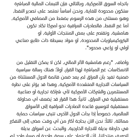
باتجاه السوق الأميركية، وبالتالي فإن التبعات المالية المباشرة
ستكون محدودة للغاية، ونحن أساساً نعتمد على تصدير النفط،
وهو مستثنى من هذه الرسوم بضغط من المصافي الأميركية،
أما غير النفط، فالصادرات العراقية نحو أميركا تكاد تكون
هامشية، وتقتصر على بعض المنتجات الأولية، أو
البتروكيمياويات المحدودة، أو مواد بسيطة ذات طابع صناعي
أولي أو زراعي محدود".
وأضاف، "رغم هامشية الأثر المالي، لكن لا يمكن التقليل من
الانعكاسات غير المباشرة لهذا القرار، أولاً: هناك رسالة سياسية
ضمنية تفيد بأن العراق لم يعد ضمن قائمة الدول المستثناة من
السياسات التجارية المتشددة الأميركية، وهذا قد يؤثر على نظرة
المستثمرين والشركات الأميركية لأي شراكة تجارية أو صناعية
مستقبلية في العراق، ثانياً: هذا القرار قد يُضعف أي محاولة
مستقبلية لتوسيع قاعدة الصادرات العراقية إلى الأسواق
العالمية، خصوصاً إذا بدأت الدول الأخرى تتبنى سياسات حماية
مماثلة، ثالثاً: نحن الآن بحاجة أكثر من أي وقت مضى إلى التفكير
في خارطة بديلة للتجارة الخارجية، والبحث عن أسواق بديلة
لتصريف منتجاتنا، لأن الاعتماد على سوق واحدة أو مسار واحد لم