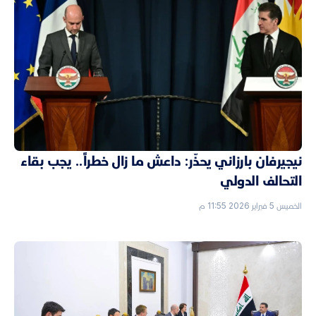
نيجيرفان بارزاني يحذّر: داعش ما زال خطراً.. يجب بقاء
التحالف الدولي
الخميس 5 فبراير 2026 11:55 م