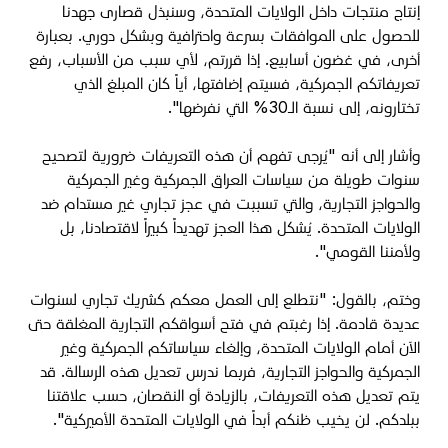
إنتاج منتجات داخل الولايات المتحدة، وسنبذل قصارى جهدنا
للحصول على الموافقات بسرعة واحترافية وبشكل دوري. بعبارة
أخرى، في غضون أسابيع. إذا قررتم، لأي سبب من الأسباب، رفع
تعريفاتكم الجمركية، فسيتم إضافتها، أياً كان المبلغ الذي
تختارونه، إلى نسبة الـ30% التي نفرضها".
وأشار إلى أنه "يُرجى تفهم أن هذه التعريفات ضرورية لتصحيح
سنوات طويلة من سياسات العراق الجمركية وغير الجمركية
والحواجز التجارية، والتي تسببت في عجز تجاري غير مستدام ضد
الولايات المتحدة. يُشكل هذا العجز تهديداً كبيراً لاقتصادنا، بل
ولأمننا القومي".
وختم، بالقول: "نتطلع إلى العمل معكم كشريك تجاري لسنوات
عديدة قادمة. إذا رغبتم في فتح أسواقكم التجارية المغلقة حتى
الآن أمام الولايات المتحدة، وإلغاء سياساتكم الجمركية وغير
الجمركية والحواجز التجارية، فربما ندرس تعديل هذه الرسالة. قد
يتم تعديل هذه التعريفات، بالزيادة أو النقصان، حسب علاقتنا
ببلدكم. لن يخيب ظنكم أبداً في الولايات المتحدة الأميركية".