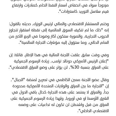
مزدوجاً سواء في انخفاض أسعار النفط الخام كصادرات وارتفاع
قيم سلاسل التوريد كاستيرادات".
وختم المستشار الاقتصادي والمالي لرئيس الوزراء، حديثه بالقول:
إنه "ذلك ما لم تتكيف السوق العالمية إلى نقطة استقرار تتجاوز
الحروب التجارية، والصورة ستكون أكثر وضوحا في الربع الأخير من
العام الحالي، وما ستؤول إليه مؤشرات التجارة العالمية".
وفي وقت سابق علقت اللجنة المالية في هذا الإطار، قائلة: إن
"إعلان الرئيس الأميركي دونالد ترامب، زيادة الرسوم الجمركية
على العراق بنسبة 30%، لن يؤثر على وضع العراق الاقتصادي".
وقال عضو اللجنة معين الكاظمي في تصريح لمنصّة "الجبال"،
إن "التجارة ما بين العراق والولايات المتحدة الأميركية محدودة
جداً، والعراق لا يعتمد على هذه التجارة كحال باقي الدول في
الشرق الأوسط او في أوروبا، ولهذا زيادة الرسوم الجمركية على
العراق من قبل واشنطن لن تكون له تداعيات على وضعه
الاقتصادي الداخلي".