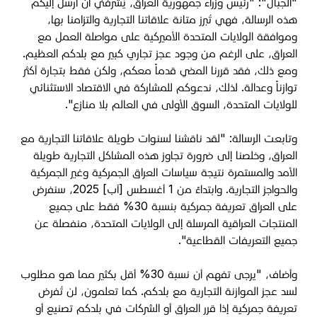
"الجبال": "رئيس وزراء جمهورية العراق، يُشرفني أن أرسل إليكم
هذه الرسالة، فهي تُبرز متانة علاقاتنا التجارية والتزامنا بها،
وموافقة الولايات المتحدة الأميركية على مواصلة العمل مع
العراق، على الرغم من وجود عجز تجاري كبير مع بلدكم العظيم.
ومع ذلك، فقد قررنا المضي قدماً معكم، ولكن فقط بتجارة أكثر
توازناً وعدالة. لذلك، ندعوكم للمشاركة في الاقتصاد الاستثنائي
للولايات المتحدة، السوق الأولى في العالم بلا منازع".
وتابعت الرسالة: "لقد ناقشنا لسنوات طويلة علاقاتنا التجارية مع
العراق، وخلصنا إلى ضرورة تجاوز هذه المشاكل التجارية طويلة
الأمد والمستمرة نتيجة سياسات العراق الجمركية وغير الجمركية
والحواجز التجارية. وابتداءً من 1 أغسطس [آب] 2025، سنفرض
على العراق تعريفة جمركية بنسبة 30% فقط على جميع
المنتجات العراقية المرسلة إلى الولايات المتحدة، منفصلة عن
جميع التعريفات القطاعية".
وأضاف، "يرجى تفهم أن نسبة 30% أقل بكثير مما هو مطلوب
لسد عجز الموازنة التجارية مع بلدكم. كما تعلمون، لن تُفرض
تعريفة جمركية إذا قرر العراق أو الشركات في بلدكم تصنيع أو