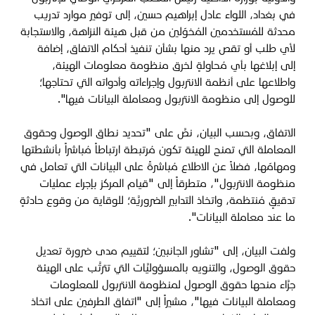
في بغداد، اللواء عادل إبراهيم حسين، إلى توفير موارد تدريب
محدثة للمُستخدمين المُخوّلين من قبل هيئة النزاهة، والاستجابة
لأي طلب أو تقص يرد منها بشأن تنفيذ أحكام الاتفاق، إضافة
إلى إبلاغها بأي مُحاولةٍ لخرق منظومة معلومات الهيئة،
واطلاعها على أنظمة الانتربول وإجراءاته وأدواته التي تحتاجها؛
للوصول إلى منظومة الانتربول ومعاملة البيانات فيها".
الاتفاق، وبحسب البيان، نصَّ على "تحديد نطاق الوصول وحقوق
المعاملة التي تمنح للهيئة تكون مُرتبطة ارتباطاً مُباشراً بأنشطتها
ومهامّها، فضلاً عن الاطلاع مُباشرةً على البيانات التي تعامل في
منظومة الانتربول"، متطرقاً إلى "قيام المركز بإجراء عمليات
تدقيقٍ مُنتظمة، واتخاذ التدابير الضروريَّة؛ للوقاية من وقوع حادثةٍ
ما عند معاملة البيانات".
ولفت البيان، إلى "تشاور الجانبين؛ لتقييم مدى ضرورة تعديل
حقوق الوصول، والتنويه بالمسؤوليَّات التي تترتَّب على الهيئة
جرَّاء منحها حقوق الوصول لمنظومة الانتربول للمعلومات
ومعاملة البيانات فيها"، مشيراً إلى "اتفاق الطرفين على اتخاذ