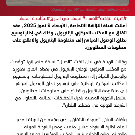
النزاهة العراقية توقع اتفاقية مع الإنتربول (فيسبوك)
#هيئة النزاهة
#الفساد
#الفساد في العراق
#مكافحة الفساد
أعلنت هيئة النزاهة الاتحادية، الأربعاء 9 تموز 2025، عقد
اتفاق مع المكتب المركزي للإنتربول، وذلك في إطار توسيع
نطاق الوصول المباشر إلى منظومة الإنتربول والاطلاع على
معلومات المطلوبين.
وقالت الهيئة في بيان تلقت "الجبال" نسخة منه، إنها "وقَّعت
مع المكتب المركزيّ الوطنيّ للإنتربول في بغداد، اتفاق تعاونٍ؛
والوصول المُباشر إلى منظومة الإنتربول للمعلومات، ولتشجيع
المكاتب المركزية الوطنية على توسيع نطاق للوصول المباشر
إلى منظومة الإنتربول والاطلاع على معلومات المطلوبين،
ليشمل الأجهزة المعنية بإجراء التحقيقات الجنائية بالتعاون مع
الشرطة الدولية في مُختلف البلدان".
وأضاف البيان، "ويهدف الاتفاق، الذي وقعه عن الهيئة المدير
العام لدائرة الاسترداد عباس متعب ومدير الشرطة العربيَّة
والدوليَّة بوزارة الداخلية رئيس المكتب المركزيّ الوطنيّ للإنتربول