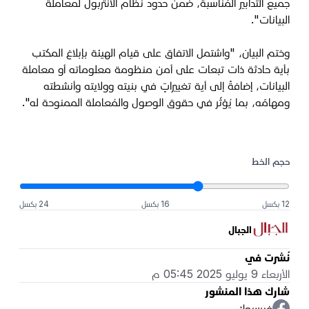
جميع التدابير المُناسبة، ضمن حدود نظام الانتربول لمعاملة
البيانات"
.
وختم البيان، "واشتمل الاتفاق على قيام الهيئة بإبلاغ المكتب
بأية حادثة ذات تبعات على أمن منظومة معلوماته أو معاملة
البيانات، إضافةً إلى أية تغييراتٍ في بنيته وولايته وأنشطته
ومهامّه، بما يُؤثّر في حقوق الوصول والمُعاملة الممنوحة له".
حجم الخط
12 بكسل
16 بكسل
24 بكسل
الجبال
نُشرت في
الأربعاء 9 يوليو 2025 05:45 م
شارك هذا المنشور
فيسبوك