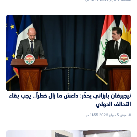
نيجيرفان بارزاني يحذّر: داعش ما زال خطراً.. يجب بقاء
التحالف الدولي
الخميس 5 فبراير 2026 11:55 م