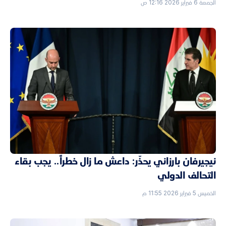
الجمعة 6 فبراير 2026 12:16 ص
نيجيرفان بارزاني يحذّر: داعش ما زال خطراً.. يجب بقاء
التحالف الدولي
الخميس 5 فبراير 2026 11:55 م