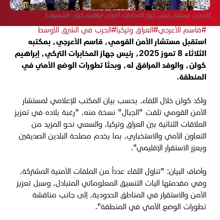
الأعرجي يستقبل رئيس جهاز المخابرات التركي إبراهيم كولن (فيسبوك)
#قاسم الأعرجي
#العراق وتركيا
#الحرب في الشرق الأوسط
استقبل مستشار الأمن القومي، قاسم الأعرجي، بمكتبه
الثلاثاء 8 تموز 2025، رئيس جهاز المخابرات التركي، إبراهيم
كولن، والوفد المرافق له، وبحثا تطورات الوضع الأمني في
المنطقة.
وأكد كولن خلال اللقاء، بحسب بيان المكتب للإعلامي لمستشار
الأمن القومي تلقت "الجبال" نسخة منه، "رغبة بلاده في تعزيز
العلاقات الثنائية بين العراق وتركيا، والسعي نحو المزيد من
التعاون الأمني والاستخباري، بما يخدم مصلحة البلدين الصديقين
ويعزز الاستقرار الإقليمي".
وأضاف البيان: "تناول اللقاء عدداً من الملفات الأمنية المشتركة،
وفي مقدمتها آليات التنسيق المعلوماتي المتبادل، وسبل تعزيز
الأمن والاستقرار في المناطق الحدودية، إلى جانب مناقشة
تطورات الوضع الأمني في المنطقة".