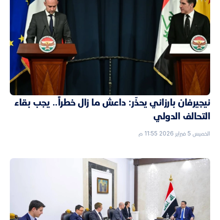
نيجيرفان بارزاني يحذّر: داعش ما زال خطراً.. يجب بقاء
التحالف الدولي
الخميس 5 فبراير 2026 11:55 م