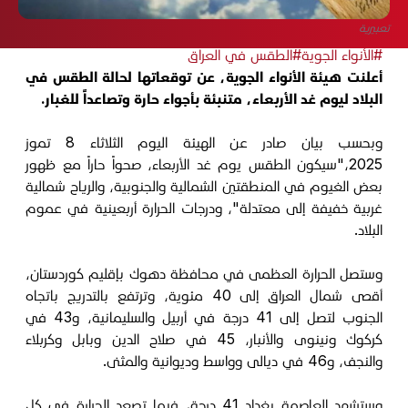
تعبيرية
#الأنواء الجوية
#الطقس في العراق
أعلنت هيئة الأنواء الجوية، عن توقعاتها لحالة الطقس في
البلاد ليوم غد الأربعاء، متنبئة بأجواء حارة وتصاعداً للغبار.
وبحسب بيان صادر عن الهيئة اليوم الثلاثاء 8 تموز
2025،"سيكون الطقس يوم غد الأربعاء، صحواً حاراً مع ظهور
بعض الغيوم في المنطقتين الشمالية والجنوبية، والرياح شمالية
غربية خفيفة إلى معتدلة"، ودرجات الحرارة أربعينية في عموم
البلاد.
وستصل الحرارة العظمى في محافظة دهوك بإقليم كوردستان،
أقصى شمال العراق إلى 40 مئوية، وترتفع بالتدريج باتجاه
الجنوب لتصل إلى 41 درجة في أربيل والسليمانية، و43 في
كركوك ونينوى والأنبار، 45 في صلاح الدين وبابل وكربلاء
والنجف، و46 في ديالى وواسط وديوانية والمثنى.
وستشهد العاصمة بغداد 41 درجة، فيما تصعد الحرارة في كل