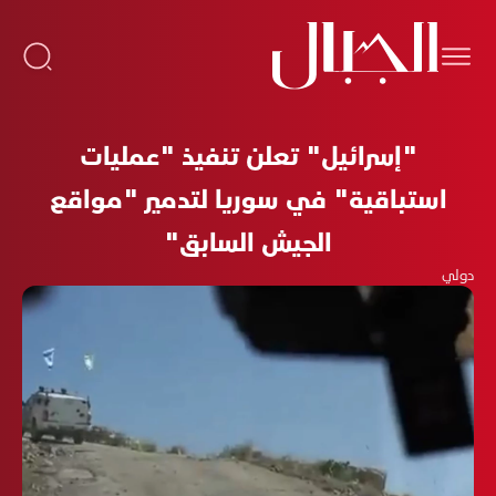
"إسرائيل" تعلن تنفيذ "عمليات
استباقية" في سوريا لتدمير "مواقع
الجيش السابق"
دولي