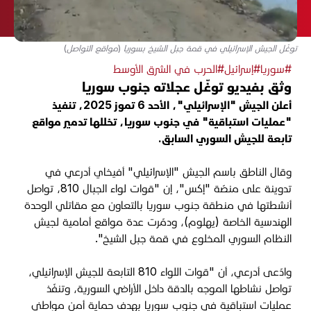
توغّل الجيش الإسرائيلي في قمة جبل الشيخ بسوريا (مواقع التواصل)
#سوريا
#إسرائيل
#الحرب في الشرق الأوسط
وثق بفيديو توغّل عجلاته جنوب سوريا
أعلن الجيش "الإسرائيلي"، الأحد 6 تموز 2025، تنفيذ
"عمليات استباقية" في جنوب سوريا، تخللها تدمير مواقع
تابعة للجيش السوري السابق.
وقال الناطق باسم الجيش "الإسرائيلي" أفيخاي أدرعي في
تدوينة على منصّة "إكس"، إن "قوات لواء الجبال 810، تواصل
أنشطتها في منطقة جنوب سوريا
بالتعاون مع مقاتلي الوحدة
الهندسية الخاصة (يهلوم)
، ودمّرت عدة مواقع أمامية لجيش
النظام السوري المخلوع في قمة جبل الشيخ".
وادّعى أدرعي، أن "قوات اللواء 810 التابعة للجيش الإسرائيلي،
تواصل نشاطها الموجه بالدقة داخل الأراضي السورية، وتنفّذ
عمليات استباقية في جنوب سوريا بهدف حماية أمن مواطني