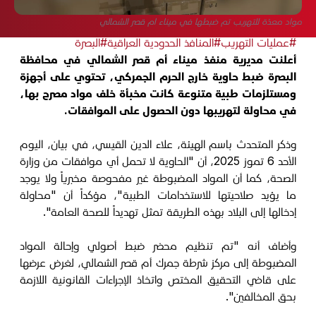
مواد معدّة للتهريب تم ضبطها في ميناء ام قصر الشمالي
#عمليات التهريب
#المنافذ الحدودية العراقية
#البصرة
أعلنت مديرية منفذ ميناء أم قصر الشمالي في محافظة
البصرة ضبط حاوية خارج الحرم الجمركي، تحتوي على أجهزة
ومستلزمات طبية متنوعة كانت مخبأة خلف مواد مصرح بها،
في محاولة لتهريبها دون الحصول على الموافقات.
وذكر المتحدث باسم الهيئة، علاء الدين القيسي، في بيان، اليوم
الأحد 6 تموز 2025، أن "الحاوية لا تحمل أي موافقات من وزارة
الصحة، كما أن المواد المضبوطة غير مفحوصة مخبرياً ولا يوجد
ما يؤيد صلاحيتها للاستخدامات الطبية"، مؤكداً أن "محاولة
إدخالها إلى البلاد بهذه الطريقة تمثل تهديداً للصحة العامة".
وأضاف أنه "تم تنظيم محضر ضبط أصولي وإحالة المواد
المضبوطة إلى مركز شرطة جمرك أم قصر الشمالي، لغرض عرضها
على قاضي التحقيق المختص واتخاذ الإجراءات القانونية اللازمة
بحق المخالفين".