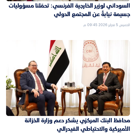
السوداني لوزير الخارجية الفرنسي: تحمّلنا مسؤوليات
جسيمة نيابةً عن المجتمع الدولي
الخميس 5 فبراير 2026 09:45 م
محافظ البنك المركزي يشكر دعم وزارة الخزانة
الأميركية والاحتياطي الفيدرالي