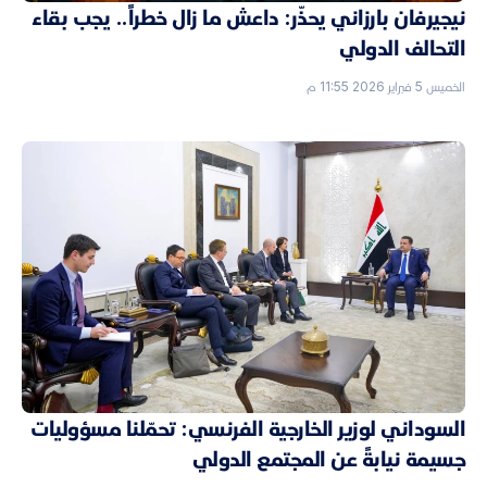
نيجيرفان بارزاني يحذّر: داعش ما زال خطراً.. يجب بقاء
التحالف الدولي
الخميس 5 فبراير 2026 11:55 م
السوداني لوزير الخارجية الفرنسي: تحمّلنا مسؤوليات
جسيمة نيابةً عن المجتمع الدولي