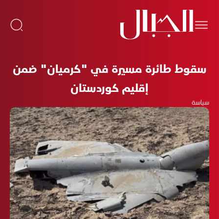
سقوط طائرة مسيرة في "كرميان" ضمن
إقليم كوردستان
سياسة