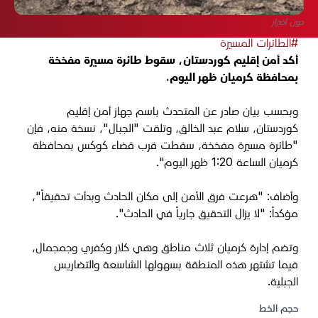
دون أضرار
#الطائرات المسيرة
أكد أمن إقليم كوردستان، سقوط طائرة مسيرة مفخخة
بمحافظة كرميان ظهر اليوم.
وبحسب بيان صادر عن المتحدث باسم جهاز أمن إقليم
كوردستان، سلام عبد الخالق، وتلقت "الجبال"، نسخة منه، فإن
"طائرة مسيرة مفخخة، سقطت قرب قضاء كوكس بمحافظة
كرميان الساعة 1:20 ظهر اليوم".
وأضاف: "هرعت فرق الأمن إلى مكان الحادث وبدأت تحقيقاً"،
مؤكداً: "لا يزال التحقيق جارياً في الحادث".
وتضم إدارة كرميان ثلاث مناطق وهي كلار وكفري وجمجمال،
فيما تشتهر هذه المنطقة بسهولها الشاسعة والتضاريس
الجبلية.
حجم الخط