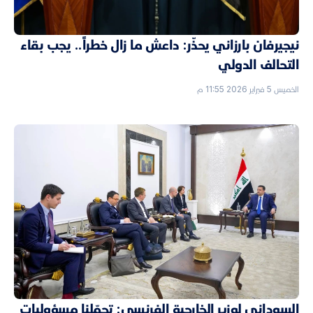
نيجيرفان بارزاني يحذّر: داعش ما زال خطراً.. يجب بقاء
التحالف الدولي
الخميس 5 فبراير 2026 11:55 م
السوداني لوزير الخارجية الفرنسي: تحمّلنا مسؤوليات