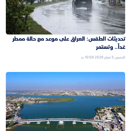
تحديثات الطقس: العراق على موعد مع حالة ممطر
غداً.. وتستمر
الخميس 5 فبراير 2026 10:59 م