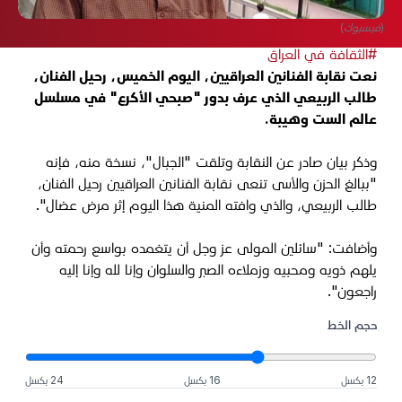
(فيسبوك)
#الثقافة في العراق
نعت نقابة الفنانين العراقيين، اليوم الخميس، رحيل الفنان،
طالب الربيعي الذي عرف بدور "صبحي الأكرع" في مسلسل
عالم الست وهيبة.
وذكر بيان صادر عن النقابة وتلقت "الجبال"، نسخة منه، فإنه
"ببالغ الحزن والأسى تنعى نقابة الفنانين العراقيين رحيل الفنان،
طالب الربيعي، والذي وافته المنية هذا اليوم إثر مرض عضال".
وأضافت: "سائلين المولى عز وجل أن يتغمده بواسع رحمته وأن
يلهم ذويه ومحبيه وزملاءه الصبر والسلوان وإنا لله وإنا إليه
راجعون".
حجم الخط
12 بكسل
16 بكسل
24 بكسل