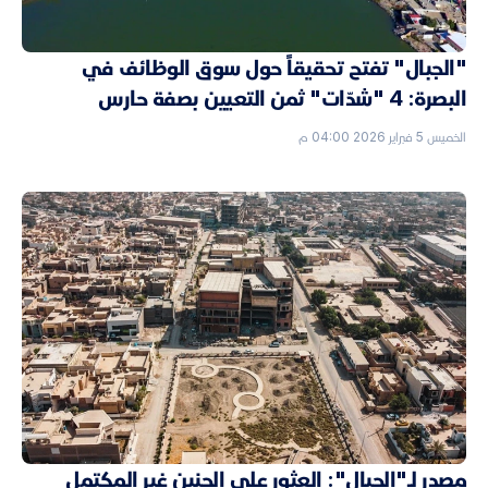
"الجبال" تفتح تحقيقاً حول سوق الوظائف في
البصرة: 4 "شدّات" ثمن التعيين بصفة حارس
الخميس 5 فبراير 2026 04:00 م
مصدر لـ"الجبال": العثور على الجنين غير المكتمل