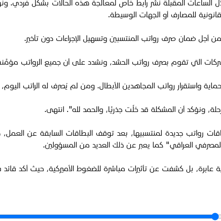
خلال الساعات المقبلة نشر رابط خاص لمعالجة هذه الحالات بشكل فردي. 
انونية للمصارف أو الجهات الوسيطة.
ات التي تقوم بصرف رواتب الحشد، ونشدد على أن جميع الرواتب مؤمَّنة ب
ية واستقرار رواتب المجاهدين الأبطال. ومن لم يُصرف له الراتب اليوم، س
ة، ونؤكد أن المشكلة قد حُلّت جذريًا، والحمد لله". انتهى.
عة بطاقات رواتب جديدة لمنتسبيها، بعد توقف البطاقات السابقة عن الع
المصرفي العراقي" كما يعبر عن ذلك العديد من المسؤولين.
برة، بل كشفت عن تأثيرات مباشرة للضغوط الأميركية، حيث أكد قائد فرقة