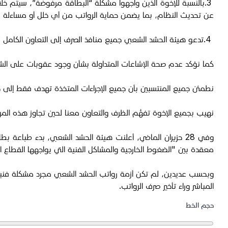
3.بالنسبة للإخوة الذين واجهوا مشكلة “البطاقة مرفوضة”، سيتم 
عن تحديث النظام، بما يضمن حماية الرواتب من أي خلل أو مساءلة ق
4.تدعو هيئة الحشد الشعبي جميع منافذ الصرف إلى التعاون الكامل من أجل ضمان صرف رواتب المنتسبين وتسهيل الإجراءات دون تأخير.
كما نؤكد عدم صحة الإشاعات المتداولة بشأن وجود عقوبات على الشرك
نطمئن جميع المنتسبين بأن جميع الإجراءات المتخذة تهدف فقط إلى حما
نهيب بجميع الإخوة تفهُّم الظرف والتعاون معنا لحين تجاوز هذه المرحل
وفي 28 حزيران الماضي، أعلنت هيئة الحشد الشعبي، بدء طبا
معقدة بين "الضغوط الخارجية والمشاكل الفنية التي يواجهها القطاع 
وبحسب عديدين، لم تكن أزمة رواتب الحشد الشعبي مجرد مشكلة فنية عا
المباشر وراء تأخير صرف الرواتب.
حجم الخط