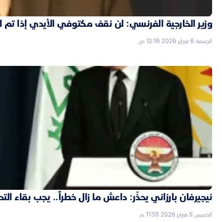
وزير الخارجية الفرنسي: لن نقف مكتوفي الأيدي إذا تم
الجمعة 6 فبراير 2026 12:16 ص
نيجيرفان بارزاني يحذّر: داعش ما زال خطراً.. يجب بقاء الت
الخميس 5 فبراير 2026 11:55 م