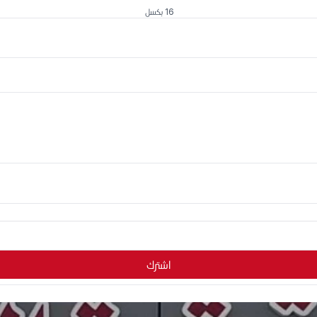
16 بكسل
اشترك