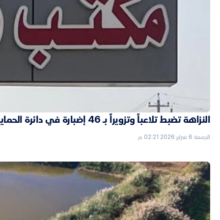
النزاهة تضبط تلاعباً وتزويراً بـ 46 إضبارة في دائرة الحماية الاجتماعية بالأنبار
الجمعة 6 فبراير 2026 02:21 م