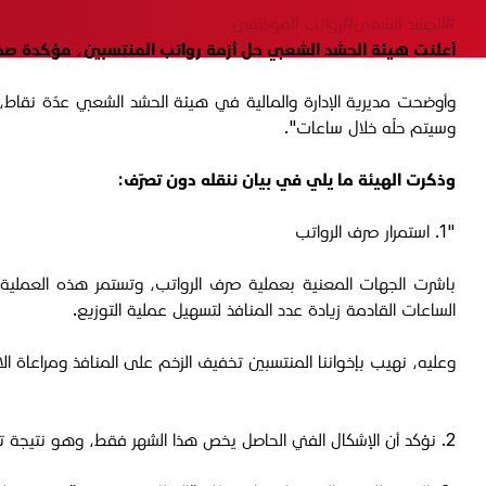
#الحشد الشعبي
#رواتب الموظفين
أعلنت هيئة الحشد الشعبي حل أزمة رواتب المنتسبين، مؤكدة صدور
وسيتم حلّه خلال ساعات".
وذكرت الهيئة ما يلي في بيان ننقله دون تصرّف:
"1. استمرار صرف الرواتب
باشرت الجهات المعنية بعملية صرف الرواتب، وتستمر هذه العملية 
الساعات القادمة زيادة عدد المنافذ لتسهيل عملية التوزيع.
وعليه، نهيب بإخواننا المنتسبين تخفيف الزخم على المنافذ ومراعاة ال
2. نؤكد أن الإشكال الفني الحاصل يخص هذا الشهر فقط، وهو نتيجة تغيير في أنظمة الصرف المعتمدة. وستتم عملية الصرف بشكل طبيعي ومنتظم اعتباراً من الشهر القادم، دون أي معوقات إن شاء الله.