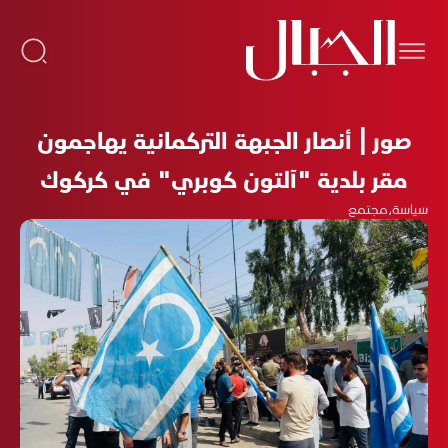
صور | أنصار الجبهة التركمانية يهاجمون
مقر بلدية "آلتون كوبري" في كركوك
سياسة
،
مجتمع