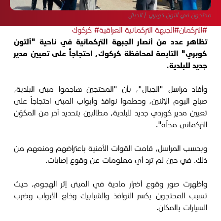
محتجون في آلتون كوبري / الجبال
#التركمان
#الجبهة التركمانية العراقية
# كركوك
تظاهر عدد من أنصار الجبهة التركمانية في ناحية "آلتون
كوبري" التابعة لمحافظة كركوك، احتجاجاً على تعيين مدير
جديد للبلدية.
وأفاد مراسل "الجبال"، بأن "المحتجين هاجموا مبنى البلدية،
صباح اليوم الإثنين، وحطموا نوافذ وأبواب المبنى احتجاجاً على
تعيين مدير كوردي جديد للبلدية، مطالبين بتحديد آخر من المكوّن
التركماني محلّه".
وبحسب المراسل، قامت القوات الأمنية باعتراضهم ومنعهم من
ذلك. في حين لم ترد أي معلومات عن وقوع إصابات.
واظهرت صور وقوع أضرار مادية في المبنى إثر الهجوم، حيث
تسبب المحتجون بكسر النوافذ والشبابيك وخلع الأبواب وضرب
السيارات بالمكان.