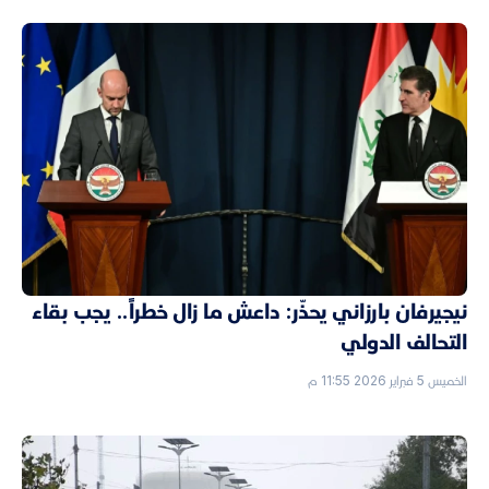
نيجيرفان بارزاني يحذّر: داعش ما زال خطراً.. يجب بقاء
التحالف الدولي
الخميس 5 فبراير 2026 11:55 م