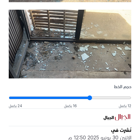
حجم الخط
12 بكسل
16 بكسل
24 بكسل
الجبال
نُشرت في
الاثنين 30 يونيو 2025 12:50 م