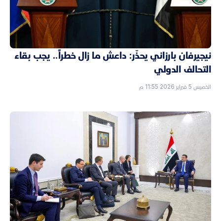
نيجيرفان بارزاني يحذّر: داعش ما زال خطراً.. يجب بقاء
التحالف الدولي
الخميس 5 فبراير 2026 11:55 م