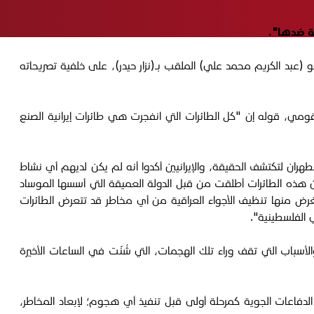
ة ضدها".
لقومي تحرك شكوى قضائية ضد المدعو (عبد الكريم محمد علي) الملقب بـ(نزار حيدر)، على خلفية تصريحاته
مي، قوله إن "كل الطائرات التي انفجرت هي طائرات إيرانية الصنع
طهران لتكتشف الحقيقة، والإيرانيين أكدوا أنه لم يكن لديهم أي نشاط
ي ان هذه الطائرات أطلقت من قبل الدولة العميقة التي أسسها الموساد
 الغرض منها تنظيف الأجواء العراقية من أي مخاطر قد تتعرض الطائرات
ي الفلسطينية".
باب التي تقف وراء تلك الهجمات، التي شُنّت في الساعات الأخيرة
الدفاعات الجوية كمرحلة أولى قبل تنفيذ أي هجوم؛ لإبعاد المخاطر،