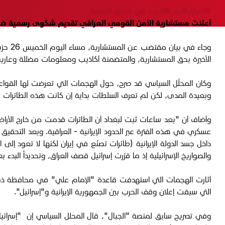
#العراق
#إيران
#الحرب في الشرق الأوسط
أعلنت مستشارية الأمن القومي العراقي تقديم شكوى رسمية ضدّ ا
الأخيرة بحق المستشارية، والمتضمنة أكاذيب ومعلومات مضللة وعارية
وكان المحلّل السياسي قد صرح، حول الهجمات التي تعرضت لها القوا
وبعيدة المدى، لكن لم تعرف السلطات بداية إن كانت هذه الطائرات قد 
وأضاف أن "بعد ساعات ثبت لبغداد أن الطائرات قدمت من خارج الأراضي ا
عسكري في هذه الفترة عبر الحدود الإيرانية - العراقية. وبعد التحقيق
داخل جسد الدولة الإيرانية (طائرات تصنّع في إيران لكنها لا تعود إل
والصواريخ الإسرائيلية إذ ما قرّرت إسرائيل قصف العراق، وتحديداً البد
أثارت الهجمات التي استهدفت قاعدة "الإمام علي" في محافظة ذي قا
التي سبقت إعلان وقف الحرب بين الجمهورية الإيرانية و"إسرائيل".
وفي تصريح سابق لمنصة "الجبال"، قال المحلل السياسي إن "إسرائيل ت