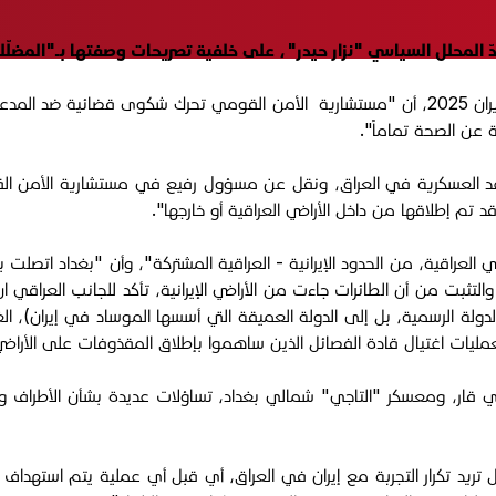
لمحلل السياسي "نزار حيدر"، على خلفية تصريحات وصفتها بـ"المضلّل
وجاء في بيان مقتضب عن المستشارية، مساء اليوم الخميس 26 حزيران 2025، أن "مستشارية الأمن ا
 عن الصحة تماماً".
عد العسكرية في العراق، ونقل عن مسؤول رفيع في مستشارية الأمن القو
تم إطلاقها من داخل الأراضي العراقية أو خارجها".
لعراقية، من الحدود الإيرانية - العراقية المشتركة"، وأن "بغداد اتصلت ب
 والتثبت من أن الطائرات جاءت من الأراضي الإيرانية، تأكد للجانب العراق
ى الدولة الرسمية، بل إلى الدولة العميقة التي أسسها الموساد في إيران)،
ء بعمليات اغتيال قادة الفصائل الذين ساهموا بإطلاق المقذوفات على الأراض
ر، ومعسكر "التاجي" شمالي بغداد، تساؤلات عديدة بشأن الأطراف والأس
ريد تكرار التجربة مع إيران في العراق، أي قبل أي عملية يتم استهداف 