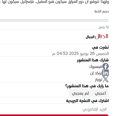
ولهذا نتوقع أن دور العراق سيكون هو المقبل، فإسرائيل سيكون لها عم
حجم الخط
12 بكسل
الجبال
نُشرت في
الخميس 26 يونيو 2025 04:53 م
شارك هذا المنشور
فيسبوك
لينكد إن
تويتر
ما رأيك في هذا المنشور؟
أعجبني
لم يعجبني
اشترك في النشرة البريدية