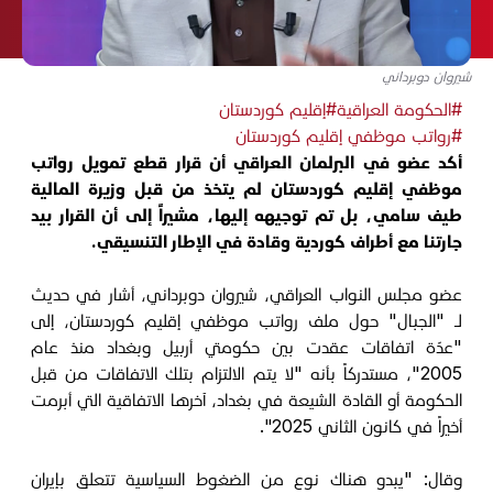
شيروان دوبرداني
#الحكومة العراقية
#إقليم كوردستان
#رواتب موظفي إقليم كوردستان
أكد عضو في البرلمان العراقي أن قرار قطع تمويل رواتب
موظفي إقليم كوردستان لم يتخذ من قبل وزيرة المالية
طيف سامي، بل تم توجيهه إليها، مشيراً إلى أن القرار بيد
جارتنا مع أطراف كوردية وقادة في الإطار التنسيقي.
عضو مجلس النواب العراقي، شيروان دوبرداني، أشار في حديث
لـ "الجبال" حول ملف رواتب موظفي إقليم كوردستان، إلى
"عدّة اتفاقات عقدت بين حكومتي أربيل وبغداد منذ عام
2005"، مستدركاً بأنه "لا يتم الالتزام بتلك الاتفاقات من قبل
الحكومة أو القادة الشيعة في بغداد، آخرها الاتفاقية التي أبرمت
أخيراً في كانون الثاني 2025".
وقال: "يبدو هناك نوع من الضغوط السياسية تتعلق بإيران