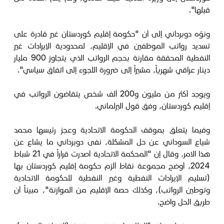
قبلها".
ونوّه دوبرداني إلى أن "حكومة إقليم كوردستان غير قادرة على
تسديد رواتب الموظفين في الإقليم، لمحدودية الإيرادات غير
النفطية المحققة مقارنة بحجم الرواتب الذي يتجاوز 900 مليار
دينار عراقي شهرياً، مشيراً إلى ضرورة اللجوء إلى اتفاق سياسي".
ويوجد أكثر من مليون و200 ألف شخص يتقاضون الرواتب في
إقليم كوردستان، وفق قول البرلماني.
وفيما يتعلق بموقف الحكومة الاتحادية وعجز رئيسها محمد
شياع السوداني عن حل المشكلة، نفى دوبرداني ما يشاع عن
هذا الامر، وقال إن "المحكمة الاتحادية أصدرت قراراً في 21 شباط
2024، أوضح مجموعة نقاط ألزم حكومة إقليم كوردستان بها
(تسليم الإيرادات النفطية وغير النفطية للحكومة الاتحادية
وتوطين الرواتب)، وكذلك حصة الإقليم من الموازنة"، مبيناً أن
طريق الحل واضح.