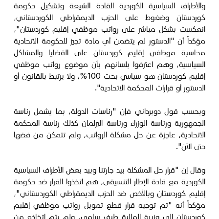
والأطراف السياسية الكوردية القادة الشيعة وتشكيل حكومة
كوردستان وضغوط على الحزب الديمقراطي الكوردستاني،
انعكست بشكل مباشر على رواتب موظفي إقليم كوردستان"،
مؤكداً أن "الدستور لم يتضمن أي مادة تجيز للحكومة الاتحادية
محاسبة موظفي إقليم كوردستان على القضايا والمشاكل
السياسية، وهم اعترفوا بلسانهم بأن موضوع رواتب موظفي
إقليم كوردستان هو سياسي بحت 100%، ولا يرتبط بالقانون أو
الدستور أو قرارات المحكمة الاتحادية".
وبحسب قول دوبرداني فإن "رئاسات الدولة، بما يشمل رئاسة
الجمهورية ورئاسة الوزراء ورئاسة البرلمان كذلك رئاسة المحكمة
الاتحادية، عاجزة عن حل مشكلة الرواتب، ولم تتمكن من فضها
حتى الآن".
وقال إن "قرار حل المشكلة بيد جارتنا وبيد بعض الأطراف السياسية
الكوردية مع قادة الإطار التنسيقي، هم اتخذوا القرار ضد حكومة
إقليم كوردستان وبالأخص ضد الحزب الديمقراطي الكوردستاني"،
مؤكداً أنه "تم توجيه قرار قطع تمويل رواتب موظفي إقليم
كوردستان إلى وزيرة المالية طيف سامي، ولم يتم اتخاذه من