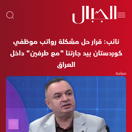
نائب: قرار حل مشكلة رواتب موظفي
كوردستان بيد جارتنا "مع طرفين" داخل
العراق
سياسة