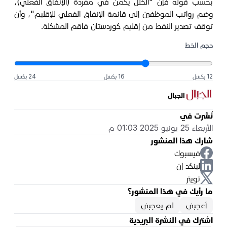
بحسب قوله فإن "الخلل يكمن في مفردة (الإنفاق الفعلي)،
وضم رواتب الموظفين إلى قائمة الإنفاق الفعلي للإقليم"، وأن
توقف تصدير النفط من إقليم كوردستان فاقم المشكلة.
حجم الخط
12 بكسل
16 بكسل
24 بكسل
الجبال
نُشرت في
الأربعاء 25 يونيو 2025 01:03 م
شارك هذا المنشور
فيسبوك
لينكد إن
تويتر
ما رأيك في هذا المنشور؟
أعجبني
لم يعجبني
اشترك في النشرة البريدية