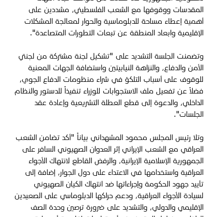
المقدسات ووقوفها مع الشعب الفلسطيني، مشددين على
أهمية إعطاء مساحة للدبلوماسية والحوار لمعالجة المشكلات
الإقليمية وابعاد المنطقة عن تبعات التطورات المتصاعدة".
وتضمنت الجلسة التشديد على "تشكيل لجنة مشتركة من لجنتي
الأمن والدفاع، والنزاهة النيابيتين واستضافة الجهات المعنية
للوقوف على أسباب التلكؤ في شراء منظومات الدفاع الجوي،
فضلاً عن تفعيل ملف الاستجوابات للوزراء تنفيذاً للدستور والنظام
الداخلي، والدعوة إلى قطع العطلة التشريعية وإعادة عقد
الجلسات".
وتلا رئيس المجلس محمود المشهداني بياناً "أكد تضامن الشعب
العراقي مع الشعب الإيراني إثر العدوان الصهيوني السافر على
الجمهورية الإسلامية الإيرانية، والرفض القاطع لانتهاك الأجواء
العراقية واستخدامها في الاعتداء على دول الجوار، إضافة إلى
تأييد جهود الحكومة وإجراءاتها ضد انتهاك الكيان الصهيوني
لسيادة الأجواء العراقية، ودعم حراكها الدبلوماسي على الصعيدين
الإقليمي والدولي، والتشديد على ضرورة ترصين وحدة الصف