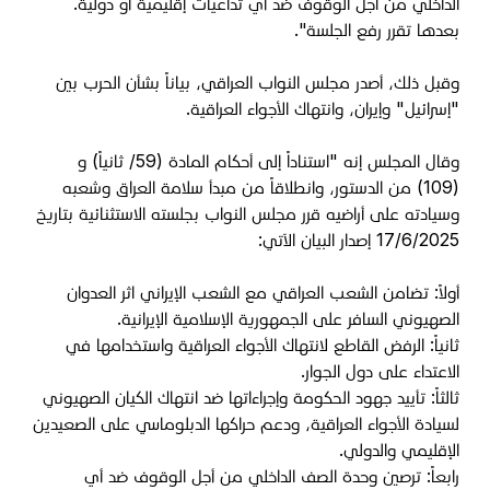
الداخلي من اجل الوقوف ضد أي تداعيات إقليمية أو دولية.
بعدها تقرر رفع الجلسة".
وقبل ذلك، أصدر مجلس النواب العراقي، بياناً بشأن الحرب بين
"إسرائيل" وإيران، وانتهاك الأجواء العراقية.
وقال المجلس إنه "استناداً إلى أحكام المادة (59/ ثانياً) و
(109) من الدستور، وانطلاقاً من مبدأ سلامة العراق وشعبه
وسيادته على أراضيه قرر مجلس النواب بجلسته الاستثنائية بتاريخ
17/6/2025 إصدار البيان الآتي:
أولاً: تضامن الشعب العراقي مع الشعب الإيراني اثر العدوان
الصهيوني السافر على الجمهورية الإسلامية الإيرانية.
ثانياً: الرفض القاطع لانتهاك الأجواء العراقية واستخدامها في
الاعتداء على دول الجوار.
ثالثاً: تأييد جهود الحكومة وإجراءاتها ضد انتهاك الكيان الصهيوني
لسيادة الأجواء العراقية، ودعم حراكها الدبلوماسي على الصعيدين
الإقليمي والدولي.
رابعاً: ترصين وحدة الصف الداخلي من أجل الوقوف ضد أي