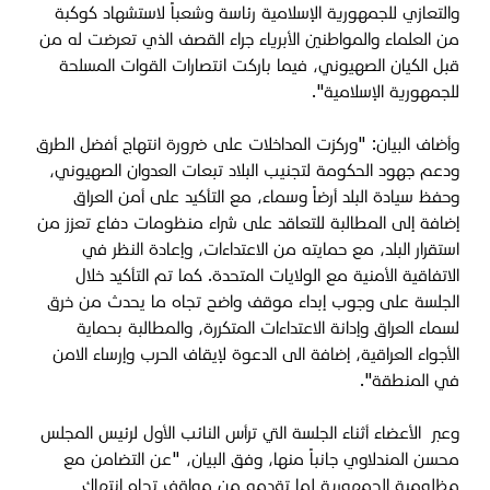
والتعازي للجمهورية الإسلامية رئاسة وشعباً لاستشهاد كوكبة
من العلماء والمواطنين الأبرياء جراء القصف الذي تعرضت له من
قبل الكيان الصهيوني، فيما باركت انتصارات القوات المسلحة
للجمهورية الإسلامية".
وأضاف البيان: "وركزت المداخلات على ضرورة انتهاج أفضل الطرق
ودعم جهود الحكومة لتجنيب البلاد تبعات العدوان الصهيوني،
وحفظ سيادة البلد أرضاً وسماء، مع التأكيد على أمن العراق
إضافة إلى المطالبة للتعاقد على شراء منظومات دفاع تعزز من
استقرار البلد، مع حمايته من الاعتداءات، وإعادة النظر في
الاتفاقية الأمنية مع الولايات المتحدة. كما تم التأكيد خلال
الجلسة على وجوب إبداء موقف واضح تجاه ما يحدث من خرق
لسماء العراق وإدانة الاعتداءات المتكررة، والمطالبة بحماية
الأجواء العراقية، إضافة الى الدعوة لإيقاف الحرب وإرساء الامن
في المنطقة".
وعبر الأعضاء أثناء الجلسة التي ترأس النائب الأول لرئيس المجلس
محسن المندلاوي جانباً منها، وفق البيان، "عن التضامن مع
مظلومية الجمهورية لما تقدمه من مواقف تجاه انتهاك