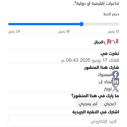
تداعيات إقليمية أو دولية".
حجم الخط
12 بكسل
16 بكسل
24 بكسل
الجبال
نُشرت في
الثلاثاء 17 يونيو 2025 06:42 م
شارك هذا المنشور
فيسبوك
لينكد إن
تويتر
ما رأيك في هذا المنشور؟
أعجبني
لم يعجبني
اشترك في النشرة البريدية