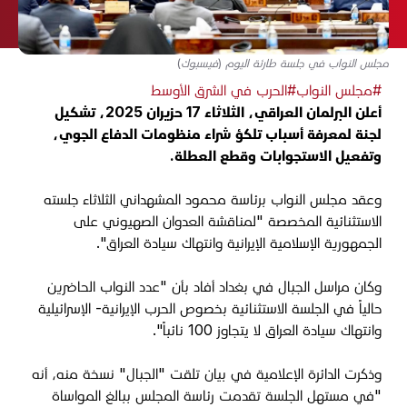
مجلس النواب في جلسة طارئة اليوم (فيسبوك)
#مجلس النواب
#الحرب في الشرق الأوسط
أعلن البرلمان العراقي، الثلاثاء 17 حزيران 2025، تشكيل
لجنة لمعرفة أسباب تلكؤ شراء منظومات الدفاع الجوي،
وتفعيل الاستجوابات وقطع العطلة.
وعقد مجلس النواب برئاسة محمود المشهداني الثلاثاء جلسته
الاستثنائية المخصصة "لمناقشة العدوان الصهيوني على
الجمهورية الإسلامية الإيرانية وانتهاك سيادة العراق".
وكان مراسل الجبال في بغداد أفاد بأن "عدد النواب الحاضرين
حالياً في الجلسة الاستثنائية بخصوص الحرب الإيرانية- الإسرائيلية
وانتهاك سيادة العراق لا يتجاوز 100 نائباً".
وذكرت الدائرة الإعلامية في بيان تلقت "الجبال" نسخة منه، أنه
"في مستهل الجلسة تقدمت رئاسة المجلس ببالغ المواساة