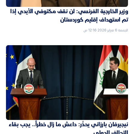
وزير الخارجية الفرنسي: لن نقف مكتوفي الأيدي إذا
تم استهداف إقليم كوردستان
الجمعة 6 فبراير 2026 12:16 ص
نيجيرفان بارزاني يحذّر: داعش ما زال خطراً.. يجب بقاء
التحالف الدولي