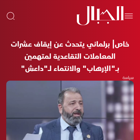
خاص| برلماني يتحدث عن إيقاف عشرات
المعاملات التقاعدية لمتهمين
بـ"الإرهاب" والانتماء لـ"داعش"
سياسة