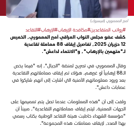
أمير المعموري (فيسبوك)
#رواتب المتقاعدين
#مكافحة الإرهاب
#الإرهاب
#التقاعد
كشف عضو مجلس النواب العراقي أمير المعموري، الخميس
12 حزيران 2025، تفاصيل إيقاف 88 معاملة تقاعدية
لـ"متهمين بالإرهاب"، و"الانتماء لداعش".
وقال المعموري في تصريح لمنصّة "الجبال"، إنه "فيما يخص
الـ88 إرهابياً أو غيرهم، هؤلاء تم إيقاف معاملاتهم التقاعدية
بعد ورود معلوماتهم الأمنية التي أشارت إلى أنهم شاركوا في
عصابات داعش".
ولفت إلى أن "هذه المعلومات عندما تصل يتم تعميمها على
الجهات المعنية، ليتم إيقاف معاملاتهم التقاعدية"، مبيناً أن
"مؤسسة الشهداء خاطبت هيئة التقاعد الوطنية بكتاب رسمي
بهذا الصدد، لإيقاف معاملات هذه المجموعة".