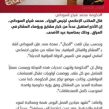
(المكتب الإعلامي)
#حكومة محمد شياع السوداني
قال المكتب الإعلامي لرئيس الوزراء، محمد شياع السوداني،
إن الأخير استقبل عدداً من كبار مشايخ ورؤساء العشائر في
العراق، وذلك بمناسبة عيد الأضحى.
وبحسب بيان تلقت "الجبال"، نسخة منه، فإن السوداني أشاد
بـ"العشائر والقبائل العراقية، بما تمثله من مكون اجتماعي
أساسي أسهم في تأسيس الدولة العراقية الحديثة".
وقال إن "الحكومة واجهت تحديات هذه المرحلة ورسمت مساراً
للتعامل مع كل ملف، ووضعت أولويات تشكل اهتمامات
المواطنين، وكانت موضع تركيز عمل الحكومة، كما تمت
معالجة العديد من المشاكل وفق رؤية حكومية واضحة
استوعبت كامل الاستحقاقات".
وأضاف: "تشهد ميادين العمل اليوم، همة ومعالجة لسوء
الإدارة والتخطيط، وقد تمت إعادتها إلى مسارها"، مبيناً أن