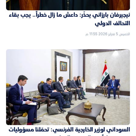
نيجيرفان بارزاني يحذّر: داعش ما زال خطراً.. يجب بقاء
التحالف الدولي
الخميس 5 فبراير 2026 11:55 م
السوداني لوزير الخارجية الفرنسي: تحمّلنا مسؤوليات