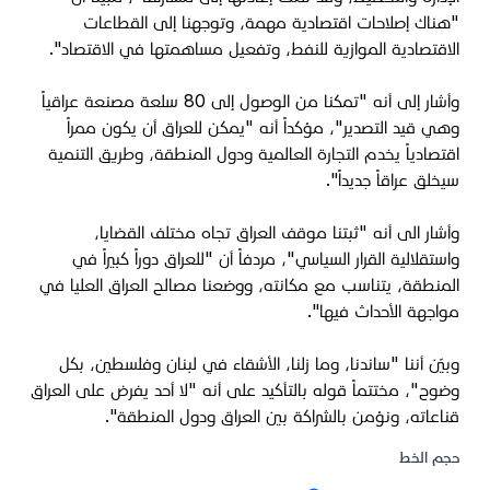
"هناك إصلاحات اقتصادية مهمة، وتوجهنا إلى القطاعات
الاقتصادية الموازية للنفط، وتفعيل مساهمتها في الاقتصاد".
وأشار إلى أنه "تمكنا من الوصول إلى 80 سلعة مصنعة عراقياً
وهي قيد التصدير"، مؤكداً أنه "يمكن للعراق أن يكون ممراً
اقتصادياً يخدم التجارة العالمية ودول المنطقة، وطريق التنمية
سيخلق عراقاً جديداً".
وأشار الى أنه "ثبتنا موقف العراق تجاه مختلف القضايا،
واستقلالية القرار السياسي"، مردفاً أن "للعراق دوراً كبيراً في
المنطقة، يتناسب مع مكانته، ووضعنا مصالح العراق العليا في
مواجهة الأحداث فيها".
وبيّن أننا "ساندنا، وما زلنا، الأشقاء في لبنان وفلسطين، بكل
وضوح"، مختتماً قوله بالتأكيد على أنه "لا أحد يفرض على العراق
قناعاته، ونؤمن بالشراكة بين العراق ودول المنطقة".
حجم الخط