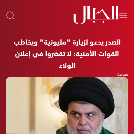
الصدر يدعو لزيارة "مليونية" ويخاطب
القوات الأمنية: لا تقصّروا في إعلان
الولاء
سياسة