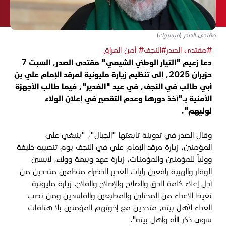
مقتدى الصدر (فيسبوك)
#مقتدى الصدر
#النجف
# أمن العراق
دعا زعيم "التيار الوطني الشيعي" مقتدى الصدر، السبت 7
حزيران 2025، إلى تنظيم زيارة مليونية لمرقد الإمام علي بن
أبي طالب في النجف، في عيد "الغدير"، فيما طالب الأجهزة
الأمنية بـ"أخذ دورها وعدم التقصير في إعلان الولاء
لوليهم".
وقال الصدر في تدوينة تابعتها "الجبال"، "ينبغي على
المؤمنين، زيارة مرقد الإمام علي في النجف يوم تنصيبه خليفة
وولياً للمؤمنين والمؤمنات، زيارة عهد وبيعة وولاء، لابسين
الوقار والهيبة رافعين رايات الغدير الخضراء منظمين متحدين من
أجل إعلاء كلمة الحق والصلاح والإصلاح والفلاح. زيارة مليونية
تغيظ الأعداء من المحتلين والمطبعين والفاسدين ومن نصب
العداء لأهل بيته، متحدين مع إخوتهم المؤمنين بلا هتافات
سوى ذكر الله وأهل بيته".