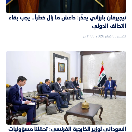
نيجيرفان بارزاني يحذّر: داعش ما زال خطراً.. يجب بقاء
التحالف الدولي
الخميس 5 فبراير 2026 11:55 م
السوداني لوزير الخارجية الفرنسي: تحمّلنا مسؤوليات