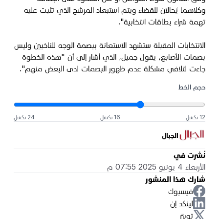
وكلاهما يُحالان للقضاء ويتم استبعاد المرشح الذي تثبت عليه
تهمة شراء بطاقات انتخابية".
الانتخابات المقبلة ستشهد الاستعانة ببصمة الوجه للناخبين وليس
بصمات الأصابع، يقول جميل، الذي أشار إلى أن "هذه الخطوة
جاءت لتلافي مشكلة عدم ظهور البصمات لدى البعض منهم".
حجم الخط
12 بكسل
16 بكسل
24 بكسل
الجبال
نُشرت في
الأربعاء 4 يونيو 2025 07:55 م
شارك هذا المنشور
فيسبوك
لينكد إن
تويتر