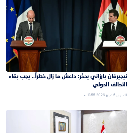
نيجيرفان بارزاني يحذّر: داعش ما زال خطراً.. يجب بقاء
التحالف الدولي
الخميس 5 فبراير 2026 11:55 م