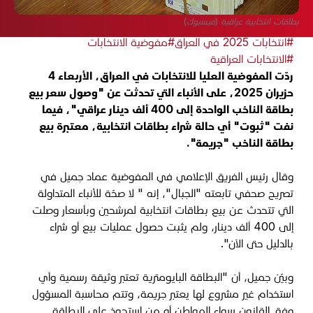
بطاقات انتخابية عراقية (فيسبوك)
#انتخابات 2025 في العراق
#مفوضية الانتخابات
#الانتخابات العراقية
ردّت المفوضية العليا للانتخابات في العراق، الأربعاء 4
حزيران 2025، على الأنباء التي تحدثت عن "وصول سعر بيع
بطاقة الناخب الواحدة إلى 400 ألف دينار عراقي"، فيما
نفت "ثبوت" أي حالة شراء بطاقات انتخابية، معتبرة بيع
بطاقة الناخب "جريمة".
وقال رئيس الفريق الإعلامي في المفوضية عماد جميل في
تصريح صحفي تابعته "الجبال"، إنه " لا صحّة للأنباء المتداولة
التي تتحدث عن بيع بطاقات انتخابية لمرشحين وبأسعار وصلت
إلى 400 ألف دينار، ولم يثبت حصول عمليات بيع أو شراء
بالدليل حتى الآن".
وبيّن جميل، أن "البطاقة البايومترية تعتبر وثيقة رسمية وأي
استخدام غير مشروع لها يعتبر جريمة، وتتم محاسبة المسؤول
وفق القانون سواء المواطن أو من استحوذ على البطاقة