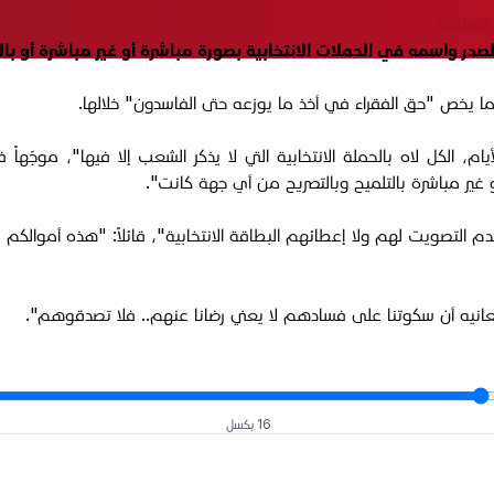
العراقية
در واسمه في الحملات الانتخابية بصورة مباشرة أو غير مباشرة أو بال
ه، اليوم السبت 31 أيار 2025، "في هذه الأيام، الكل لاه بالحملة الانتخابية التي لا يذكر الش
غير مباشرة بالتلميح وبالتصريح من أي جهة كانت".
التصويت لهم ولا إعطائهم البطاقة الانتخابية"، قائلاً: "هذه أموالكم لا 
معانيه أن سكوتنا على فسادهم لا يعني رضانا عنهم.. فلا تصدقوهم".
16 بكسل