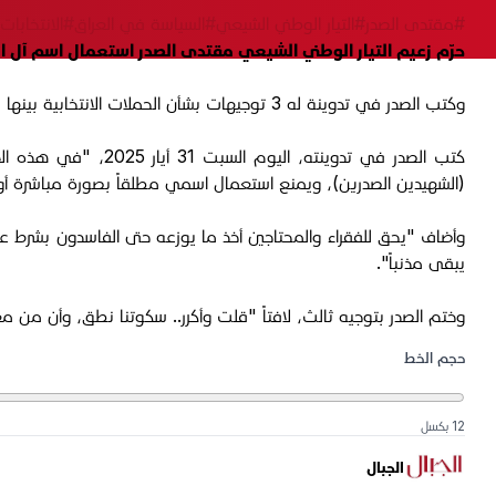
#مقتدى الصدر
#التيار الوطني الشيعي
#السياسة في العراق
#الانتخابات 
حرّم زعيم التيار الوطني الشيعي مقتدى الصدر استعمال اسم آل الص
وكتب الصدر في تدوينة له 3 توجيهات بشأن الحملات الانتخابية بينها ما يخص "حق الفقراء في أخذ ما يوزعه حتى الفاسدون" خلالها.
كتب الصدر في تدوينت
(الشهيدين الصدرين)، ويمنع استعمال اسمي مطلقاً بصورة مباشرة أو 
وأضاف "يحق للفقراء والمحتاجين أخذ ما يوزعه حتى الفاسدون بشرط عدم 
يبقى مذنباً".
وختم الصدر بتوجيه ثالث، لافتاً "قلت وأكرر.. سكوتنا نطق، وأن من 
حجم الخط
12 بكسل
الجبال