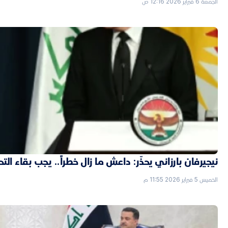
الجمعة 6 فبراير 2026 12:16 ص
نيجيرفان بارزاني يحذّر: داعش ما زال خطراً.. يجب بقاء الت
الخميس 5 فبراير 2026 11:55 م