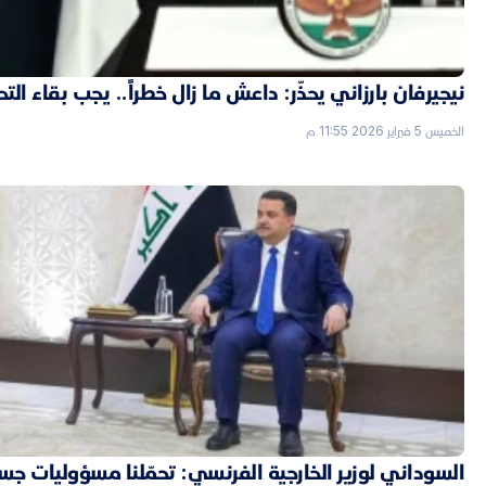
نيجيرفان بارزاني يحذّر: داعش ما زال خطراً.. يجب بقاء الت
الخميس 5 فبراير 2026 11:55 م
السوداني لوزير الخارجية الفرنسي: تحمّلنا مسؤوليات جسي