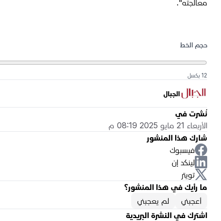
معالجته".
حجم الخط
12 بكسل
الجبال
نُشرت في
الأربعاء 21 مايو 2025 08:19 م
شارك هذا المنشور
فيسبوك
لينكد إن
تويتر
ما رأيك في هذا المنشور؟
أعجبني
لم يعجبني
اشترك في النشرة البريدية