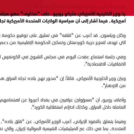
#حكومة إقليم كوردستان
#نفط إقليم كوردستان
#أميركا
ردّ وزير الخارجية الأميركي ماركو روبيو، على "مخاوف" عضو مجل
أميركية، فيما أشار إلى أن سياسية الولايات المتحدة الأميركية ت
وكان ويلسون، قد أعرب عن "قلقه" في تعليق على توقيع حكومة إقليم 
التي تهدف لتعزيز حرية كوردستان وتمكين الحكومة الإقليمية من دعم
وفي جلسة استماع عقدت اليوم في مجلس الشيوخ في الكونغرس الأمريكي
الاتفاقيات الاقتصادية".
وبيّن وزير الخارجية الأميركي، قائلاً: إن "محور نهج بلاده تجاه الع
من الازدهار".
وأضاف روبيو، أن "مسؤولين عراقيين في بغداد أعربوا عن اهتمامهم بتأ
العاملة داخل العراق، وكذلك احترام استقلالية الكورد".
وفيما يتعلق بالنفوذ الإيراني، أعرب الوزير الأميركي، عن "قلق بلاده"
المتحدة، بما في ذلك عبر الميليشيات الشيعية الموالية لإيران، وال