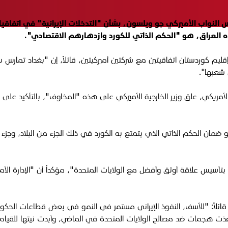
س النواب الأميركي جو ويلسون، بشأن "التدخلات الإيرانية" في اتفاق
جاه العراق، هو "الحكم الذاتي للكورد وازدهارهم الاقتصادي".
كوردستان اتفاقيتين مع شركتين أميركيتين، قائلاً، إن "بغداد تمارس سي
 شعبها".
، علق وزير الخارجية الأميركي على هذه "المخاوف"، بالتأكيد على "دعم
راق هو ضمان الحكم الذاتي الذي يتمتع به الكورد في ذلك الجزء من البلاد
سيس علاقة أوثق وأفضل مع الولايات المتحدة"، مؤكداً أن "الإدارة الأمي
، قائلاً: "للأسف، النفوذ الإيراني مستمر في النمو في بعض قطاعات الحكومة
تي نفذت هجمات ضد مصالح الولايات المتحدة في الماضي، وأبدت نيتها للقي