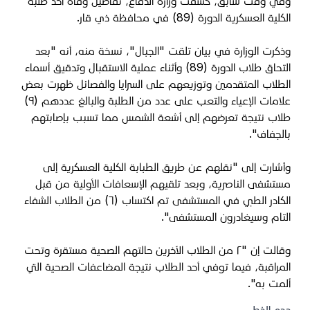
وفي وقت سابق، كشفت وزارة الدفاع، تفاصيل وفاة أحد طلبة
الكلية العسكرية الدورة (89) في محافظة ذي قار.
وذكرت الوزارة في بيان تلقت "الجبال"، نسخة منه، أنه "بعد
التحاق طلاب الدورة (89) وأثناء عملية الاستقبال وتدقيق أسماء
الطلاب المتقدمين وتوزيعهم على السرايا والفصائل ظهرت بعض
علامات الإعياء والتعب على عدد من الطلبة والبالغ عددهم (٩)
طلاب نتيجة تعرضهم إلى أشعة الشمس مما تسبب بإصابتهم
بالجفاف".
وأشارت إلى "نقلهم عن طريق الطبابة الكلية العسكرية إلى
مستشفى الناصرية، وبعد تلقيهم الإسعافات الأولية من قبل
الكادر الطبي في المستشفى تم اكتساب (٦) من الطلاب الشفاء
التام وسيغادرون المستشفى".
وقالت إن "٢ من الطلاب الآخرين حالتهم الصحية مستقرة وتحت
المراقبة، فيما توفي أحد الطلاب نتيجة المضاعفات الصحية التي
ألمت به".
حجم الخط