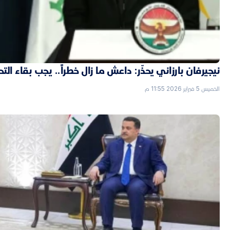
نيجيرفان بارزاني يحذّر: داعش ما زال خطراً.. يجب بقاء الت
الخميس 5 فبراير 2026 11:55 م