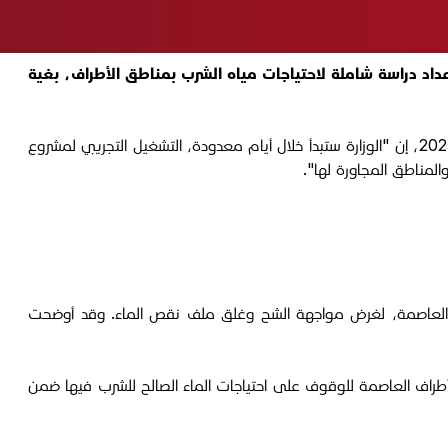
عداد دراسة شاملة لاحتياجات مياه الشرب بمناطق الأطراف، بغية
وقال مدير المديرية العامة للماء في وزارة الإعمار والإسكان والبلديات العامة، عمار المالكي، في تصريح للجريدة الرسمية، اليوم الإثنين 19 أيار 2025، إن "الوزارة ستبدأ خلال أيام معدودة، التشغيل التجريبي لمشروع
 العاصمة، لغرض مواجهة الشح وغلق ملف نقص الماء. وقد أوضحت
أطراف العاصمة للوقوف على احتياجات الماء الصالح للشرب فيها ضمن