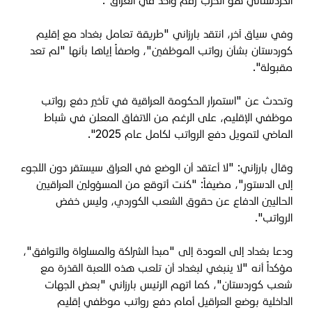
الكردستاني هو الحزب رقم واحد في العراق".
وفي سياق آخر، انتقد بارزاني "طريقة تعامل بغداد مع إقليم
كوردستان بشأن رواتب الموظفين"، واصفاً إياها بأنها "لم تعد
مقبولة".
وتحدث عن "استمرار الحكومة العراقية في تأخير دفع رواتب
موظفي الإقليم، على الرغم من الاتفاق المعلن في شباط
الماضي لتمويل دفع الرواتب لكامل عام 2025".
وقال بارزاني: "لا أعتقد أن الوضع في العراق سيستقر دون اللجوء
إلى الدستور"، مضيفاً: "كنت أتوقع من المسؤولين العراقيين
الحاليين الدفاع عن حقوق الشعب الكوردي، وليس خفض
الرواتب".
ودعا بغداد إلى العودة إلى "مبدأ الشراكة والمساواة والتوافق"،
مؤكداً أنه "لا ينبغي لبغداد أن تلعب هذه اللعبة القذرة مع
شعب كوردستان"، كما اتهم الرئيس بارزاني "بعض الجهات
الداخلية بوضع العراقيل أمام دفع رواتب موظفي إقليم