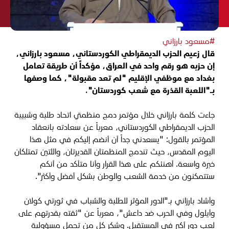
#مسعود بارزاني
قال زعيم الحزب الديمقراطي الكوردستاني، مسعود بارزاني،
إن حزبه هو رقم واحد في العراق، مؤكداً أن طريقة تعامل
بغداد مع موظفي الإقليم "لم تعد مقبولة"، كما وصفها
بـ"اللعبة القذرة مع شعب كوردستان".
جاءت كلمة بارزاني خلال مؤتمر دمج منظمتي اتحاد طلبة وشبيبة
الحزب الديمقراطي الكوردستاني، معرباً عن سعادته بانعقاد
المؤتمر بالقول: "يسعدني جداً أن أنضم إليكم في مثل هذا
اليوم المقدس، حيث تندمج المنظمتان القديرتان، واللتين تمتلكان
خبرة واسعة. أهنئكم على هذا القرار وأنا متأكد من أنكم
ستتمكنون من خدمة الشعب والوطن بشكل أفضل وأكثر".
وأشاد بارزاني بـ"الدور المؤثر للطلبة والشباب في ثورتي كولان
وأيلول وفي الحرب ضد داعش"، معرباً عن "ثقته بقدرتهم على
لعب دور أكبر في المستقبل. وشكر كل من تحمل مسؤولية