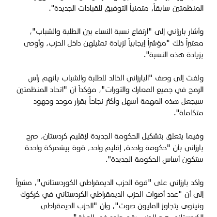
المنظمتين سابقاً، متمنياً التوفيق للقيادات الجديدة".
وأشار بارزاني إلى "ارتفاع نسبة النساء بين الطلبة والشباب"،
معتبراً ذلك "مؤشراً إيجابياً لزيادة تمثيلهن داخل الحزب، وأوصى
بزيادة هذه النسبة".
ولفت إلى وصف "البارزاني الخالد للطلبة والشباب بأنهم رأس
الرمح في جميع المعارك والثورات"، مؤكداً أن "اتحاد المنظمتين
سيجعل هذه المهمة أسهل وأكثر نجاحاً بقرار موحد وجهود
متكاملة".
وفيما يتعلق بتشكيل الحكومة الجديدة لإقليم كردستان، صرح
بارزاني بأن "حكومة واحدة، إقليم واحد، قوة بيشمركة واحدة
ستكون أساس الحكومة الجديدة".
وأكد بارزاني على "قوة الحزب الديمقراطي الكوردستاني"، مشيراً
إلى أن "عدد أصوات الحزب الديمقراطي الكردستاني في كركوك
ونينوى يتجاوز المليون صوت"، وأن "الحزب الديمقراطي