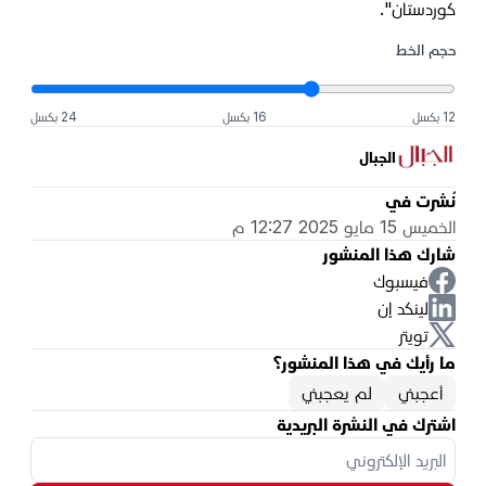
كوردستان".
حجم الخط
12 بكسل
16 بكسل
24 بكسل
الجبال
نُشرت في
الخميس 15 مايو 2025 12:27 م
شارك هذا المنشور
فيسبوك
لينكد إن
تويتر
ما رأيك في هذا المنشور؟
أعجبني
لم يعجبني
اشترك في النشرة البريدية