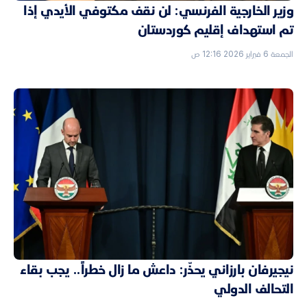
وزير الخارجية الفرنسي: لن نقف مكتوفي الأيدي إذا
تم استهداف إقليم كوردستان
الجمعة 6 فبراير 2026 12:16 ص
نيجيرفان بارزاني يحذّر: داعش ما زال خطراً.. يجب بقاء
التحالف الدولي