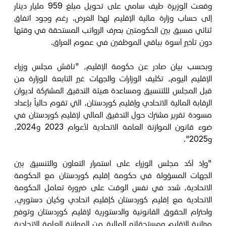
وقعت الوزيرة طيف سامي على تحويل مبلغ 959 مليار دينار
إلى حساب وزارة مالية الإقليم لهذا الغرض. رغم وجود اتفاق
ثنائي مسبق بين الحكومتين بصرف الرواتب المستحقة في وقتها
دون تأخير أسوة بباقي الموظفين في عموم العراق.
وبحسب بيان صادر عن حكومة الإقليم، "ناقش مجلس وزراء
الإقليم اليوم، تكليف الوزارات والجهات غير التابعة للوزارة من
قبل المجلس لللتنسيق ومساعدة هيئة التدقيق المشتركة لديوان
الرقابة المالية الاتحادي وإقليم كوردستان، التي تقوم حالياً بإعداد
مسودة تقرير مشترك حول التدقيق المالي لإقليم كوردستان في
ضوء قانون الموازنة العامة الاتحادية لأعوام 2023 و2024،
و2025".
"وإذ أكد مجلس الوزراء على استمرار التعاون والتنسيق بين
الجهات المسؤولة في حكومة إقليم كوردستان مع الحكومة
الاتحادية، شدد في نفس الوقت على ضرورة تعامل الحكومة
الاتحادية مع إقليم كوردستان كإقليم اتحادي وكيان دستوري،
واحترام الحقوق القانونية والدستورية لإقليم كوردستان وتوفير
ميزانية الإقليم ومستحقاته المالية من الموازنة العامة الاتحادية