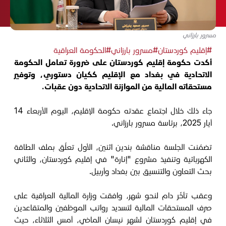
مسرور بارزاني
#إقليم كوردستان
#مسرور بارزاني
#الحكومة العراقية
أكدت حكومة إقليم كوردستان على ضرورة تعامل الحكومة
الاتحادية في بغداد مع الإقليم ككيان دستوري، وتوفير
مستحقاته المالية من الموازنة الاتحادية دون عقبات.
جاء ذلك خلال اجتماع عقدته حكومة الإقليم، اليوم الأربعاء 14
أيار 2025، برئاسة مسرور بارزاني.
تضمّنت الجلسة مناقشة بندين اثنين، الأول تعلّق بملف الطاقة
الكهربائية وتنفيذ مشروع "إنارة" في إقليم كوردستان، والثاني
بحث التعاون والتنسيق بين بغداد وأربيل.
وعقب تأخّر دام لنحو شهر، وافقت وزارة المالية العراقية على
صرف المستحقات المالية لتسديد رواتب الموظفين والمتقاعدين
في إقليم كوردستان لشهر نيسان الماضي، أمس الثلاثاء، حيث