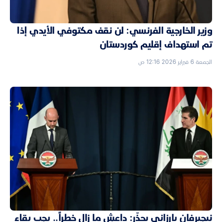
وزير الخارجية الفرنسي: لن نقف مكتوفي الأيدي إذا
تم استهداف إقليم كوردستان
الجمعة 6 فبراير 2026 12:16 ص
نيجيرفان بارزاني يحذّر: داعش ما زال خطراً.. يجب بقاء