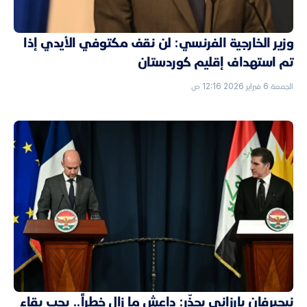
وزير الخارجية الفرنسي: لن نقف مكتوفي الأيدي إذا
تم استهداف إقليم كوردستان
الجمعة 6 فبراير 2026 12:16 ص
نيجيرفان بارزاني يحذّر: داعش ما زال خطراً.. يجب بقاء