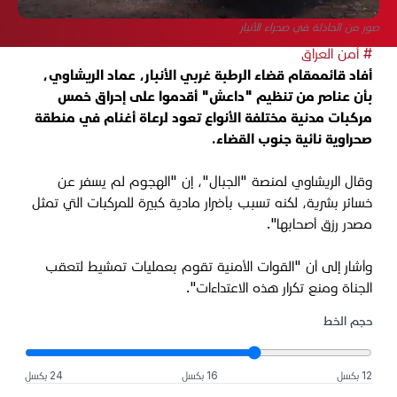
صور من الحادثة في صحراء الأنبار
# أمن العراق
أفاد قائممقام قضاء الرطبة غربي الأنبار، عماد الريشاوي،
بأن عناصر من تنظيم "داعش" أقدموا على إحراق خمس
مركبات مدنية مختلفة الأنواع تعود لرعاة أغنام في منطقة
صحراوية نائية جنوب القضاء.
وقال الريشاوي لمنصة "الجبال"، إن "الهجوم لم يسفر عن
خسائر بشرية، لكنه تسبب بأضرار مادية كبيرة للمركبات التي تمثل
مصدر رزق أصحابها".
وأشار إلى أن "القوات الأمنية تقوم بعمليات تمشيط لتعقب
الجناة ومنع تكرار هذه الاعتداءات".
حجم الخط
12 بكسل
16 بكسل
24 بكسل