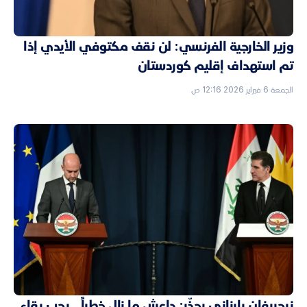
وزير الخارجية الفرنسي: لن نقف مكتوفي الأيدي إذا
تم استهداف إقليم كوردستان
الجمعة 6 فبراير 2026 12:16 ص
نيجيرفان بارزاني يحذّر: داعش ما زال خطراً.. يجب بقاء