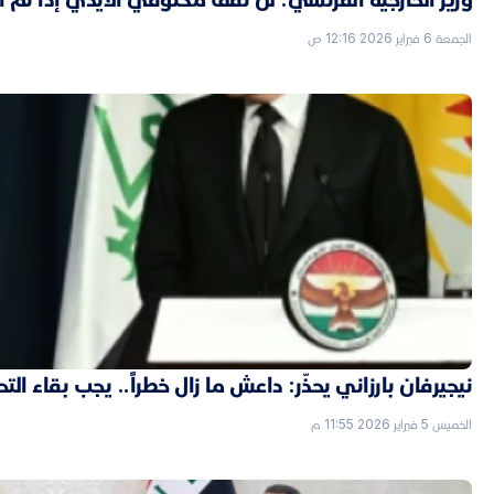
الجمعة 6 فبراير 2026 12:16 ص
نيجيرفان بارزاني يحذّر: داعش ما زال خطراً.. يجب بقاء الت
الخميس 5 فبراير 2026 11:55 م