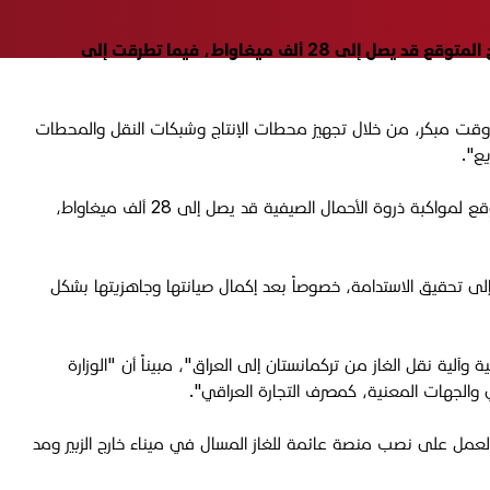
تحدثت وزارة الكهرباء العراقية، 9 أيار 2025، عن استعداداتها وخططها لمواجهة ذروة الأحمال الصيفية، فيما أشارت إلى أن حجم الإنتاج المتوقع قد يصل إلى 28 ألف ميغاواط، فيما تطرقت إلى
 وقت مبكر، من خلال تجهيز محطات الإنتاج وشبكات النقل والمحطات
ع".
وأضاف، أن "خطة الوزارة تسير بنسق متصاعد للوصول إلى جاهزية المنظومة من حيث الإنتاج والنقل والتوزيع"، مشيراً إلى أن "حجم الإنتاج المتوقع لمواكبة ذروة الأحمال الصيفية قد يصل إلى 28 ألف ميغاواط،
ج إلى تحقيق الاستدامة، خصوصاً بعد إكمال صيانتها وجاهزيتها بشكل
آلية نقل الغاز من تركمانستان إلى العراق"، مبيناً أن "الوزارة
 والجهات المعنية، كمصرف التجارة العراقي".
 متقدمة في مجال استغلال وتأهيل حقول الغاز الوطني ووقف حرق الغاز المصاحب وصلت إلى 71% ، إذ يتم العمل على نصب منصة عائمة للغاز المسال في ميناء خارج الزبير ومد