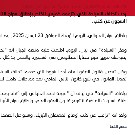
#تحالف السيادة
#قانون العفو العام
#السجون في العراق
رحب تحالف السيادة الذي يتزعمه خميس الخنجر بإطلاق سراح النا
السجون عن كثب.
وأطلق سراح العلواني، اليوم الأربعاء الموافق 23 نيسان 2025، بعد أن تم شموله بقانون العفو العام المعدّل في كانون الأول الماضي.
وذكر "السيادة" في بيان، اليوم، اطلعت عليه منصة الجبال أنه "تحق
بمواصلة طريق تتبّع قضايا المظلومين في السجون، والعمل بلا كلل على
وكان تعديل قانون العفو العام أحد الشروط التي حددها تحالف السياد
تعديل القانون في شهر كانون الثاني الماضي بعد مماطلات دامت لس
وأضاف "السيادة" في بيانه أن "عودة أحمد العلواني إلى أهله ومحبيه 
طيلة السنوات الماضية لتشريع قانون العفو العام، وإطلاق سراح الأبري
وأكد أنه "نراقب عن كثب أوضاع المعتقلين الأبرياء، وسنواصل الضغط 
حجم الخط