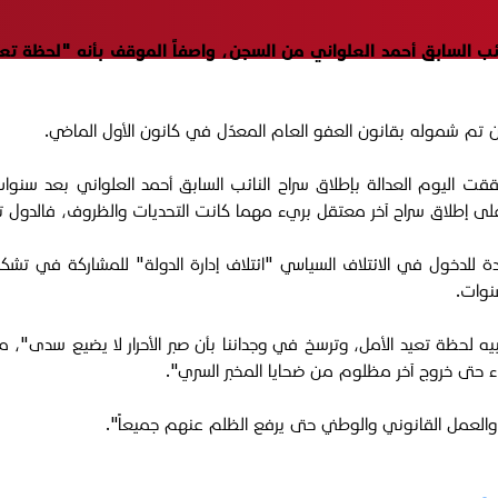
ئب السابق أحمد العلواني من السجن، واصفاً الموقف بأنه "لحظة تع
قت اليوم العدالة بإطلاق سراح النائب السابق أحمد العلواني بعد سنوا
 إطلاق سراح آخر معتقل بريء مهما كانت التحديات والظروف، فالدول تبنى 
ة للدخول في الائتلاف السياسي "ائتلاف إدارة الدولة" للمشاركة في تشك
نوات.
لحظة تعيد الأمل، وترسخ في وجداننا بأن صبر الأحرار لا يضيع سدى"، مشي
اء حتى خروج آخر مظلوم من ضحايا المخبر السري".
والعمل القانوني والوطني حتى يرفع الظلم عنهم جميعاً".