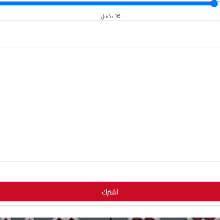
16 بكسل
اشترك