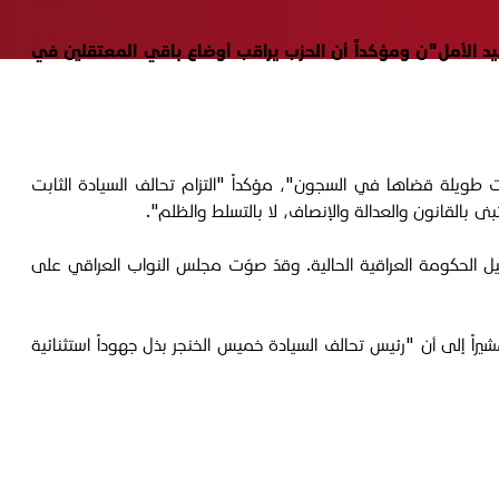
يد الأمل"ن ومؤكداً أن الحزب يراقب أوضاع باقي المعتقلين في
ت طويلة قضاها في السجون"، مؤكداً "التزام تحالف السيادة الثابت
بالقانون والعدالة والإنصاف، لا بالتسلط والظلم".
يل الحكومة العراقية الحالية. وقدّ صوّت مجلس النواب العراقي على
راً إلى أن "رئيس تحالف السيادة خميس الخنجر بذل جهوداً استثنائية