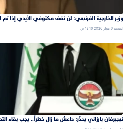
وزير الخارجية الفرنسي: لن نقف مكتوفي الأيدي إذا تم
الجمعة 6 فبراير 2026 12:16 ص
نيجيرفان بارزاني يحذّر: داعش ما زال خطراً.. يجب بقاء الت