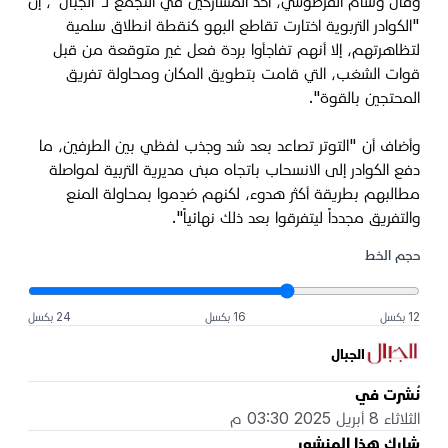
وقال وسام الفرطوسي، أحد المشاركين في التجمع لـ"الجبال"، إن
"الكوادر التربوية اختارت تقاطع البهو كنقطة انطلاق سلمية
لتظاهرتهم، إلا أنهم تفاجأوا بردة فعل غير متوقعة من قبل
قوات الشغب، التي قامت بتطويق المكان ومحاولة تفريق
المحتجين بالقوة".
وأضاف أن "التوتر تصاعد بعد شد وجذب لفظي بين الطرفين، ما
دفع الكوادر إلى الانسحاب باتجاه مبنى مديرية التربية لمواصلة
مطالبهم بطريقة أكثر هدوء، لكنهم صُدِموا بمحاولة المنع
والتفريق مجدداً ليتفرقوا بعد ذلك نهائياً".
حجم الخط
12 بكسل
16 بكسل
24 بكسل
الجبال
نُشرت في
الثلاثاء 8 أبريل 2025 03:30 م
شارك هذا المنشور