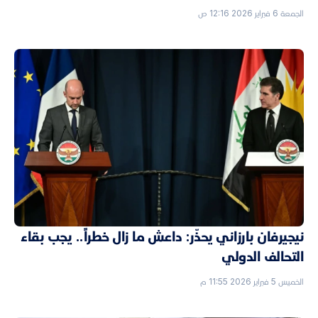
الجمعة 6 فبراير 2026 12:16 ص
نيجيرفان بارزاني يحذّر: داعش ما زال خطراً.. يجب بقاء
التحالف الدولي
الخميس 5 فبراير 2026 11:55 م