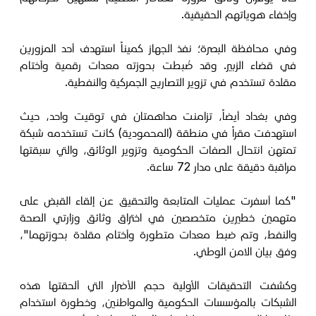
وإخفاء هوياتهم الحقيقية.
وفي محافظة البصرة؛ نفذ الجهاز كميناً استهدف أحد المزورين
في قضاء الزبير. وقد ضُبطت بحوزته معدات رقمية وأختام
مقلدة تستخدم في تزوير التصاريح الجمركية والنفطية.
وفي بغداد أيضاً، تزامنت مداهمتان في توقيت واحد، حيث
استهدفت مقراً في منطقة (المحمودية) كانت تستخدمه شبكة
تمتهن انتحال الصفات الحكومية وتزوير الوثائق، والتي سبقتها
مراقبة دقيقة على مدار 72 ساعة.
"كما أسفرت عمليات المتابعة والتحقيق عن إلقاء القبض على
متهمين خطيرين متخصصين في اختراق وثائق وزارتي الصحة
والنفط، وتم ضبط معدات متطورة وأختام مقلدة بحوزتهما"،
وفق بيان الامن الوطني.
وكشفت التحقيقات الأولية حجم الأضرار التي ألحقتها هذه
الشبكات بالمؤسسات الحكومية والمواطنين، وخطورة استخدام