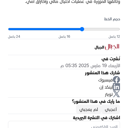
وثائقها المزورة في عمليات احتيال مالي واختراق أمني.
حجم الخط
12 بكسل
16 بكسل
24 بكسل
الجبال
نُشرت في
الأربعاء 19 مارس 2025 05:35 م
شارك هذا المنشور
فيسبوك
لينكد إن
تويتر
ما رأيك في هذا المنشور؟
أعجبني
لم يعجبني
اشترك في النشرة البريدية