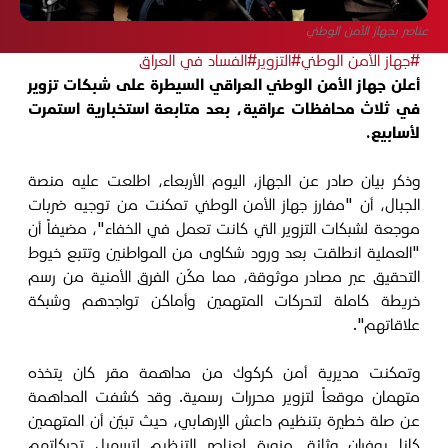
عناصر بجهاز الأمن الوطني
#جهاز الأمن الوطني
#التزوير
#الفساد في العراق
أعلن جهاز الأمن الوطني العراقي السيطرة على شبكات تزوير
في ثلاث محافظات عراقية، بعد متابعة استخبارية استمرت
لأسابيع.
وذكر بيان صادر عن الجهاز، اليوم الأربعاء، اطلعت عليه منصة
الجبال، أن "مفارز جهاز الأمن الوطني تمكنت من توجيه ضربات
موجعة لشبكات التزوير التي كانت تعمل في الخفاء"، مضيفاً أن
"العملية انطلقت بعد ورود شكاوى من المواطنين وتتبع خيوط
التحقيق عبر مصادر موثوقة، مما مكّن الفرق الأمنية من رسم
خريطة كاملة لتحركات المتهمين وأماكن تواجدهم وشبكة
علاقاتهم".
وتمكنت مديرية أمن كركوك من مداهمة مقر كان يتخذه
متهمان موقعاً لتزوير محررات رسمية. وقد كشفت المداهمة
عن صلة خطيرة بتنظيم داعش الإرهابي، حيث تبيّن أن المتهمين
كانا يوفران وثائق مزورة لعناصر التنظيم لتسهيل تحركاتهم