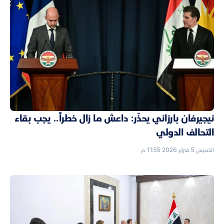
نيجيرفان بارزاني يحذّر: داعش ما زال خطراً.. يجب بقاء
التحالف الدولي
الخميس 5 فبراير 2026 11:55 م