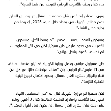
من خلال ربطه بالأنبوب الوطني القريب من شط البصرة".
وترى المصادر أنه "
من شأن صفقة غاز مسال جزائرية إلى العراق
دعم قطاع الكهرباء في بغداد خلال صيف 2025، أو ربما مع
بداية فصل الشتاء".
وسيكون العقد ـ بحسب المصدر ـ "متوسط الأجل، وستكون
الكميات في حدود مليون طن سنويًا، لكن حتى الآن المفاوضات
لم تحسم الكمية بشكل نهائي".
كان مسؤول عراقي يعمل بوزارة الكهرباء قد أبلغ منصة الطاقة،
في 11 مارس/آذار الجاري، بأن "هناك مباحثات حاليًا مع كل من
قطر والجزائر لاستيراد الغاز المسال، بمجرد اكتمال تجهيز البنية
التحتية اللازمة".
لكن مصدرًا آخر بوزارة الكهرباء قال إنه "من المستحيل انتهاء
تجهيز خط الأنابيب واستيراد المنصة العائمة خلال 3 أشهر، وبناءً
على ذلك فإن استيراد الغاز المسال لن يكون قبل أيلول المقبل".