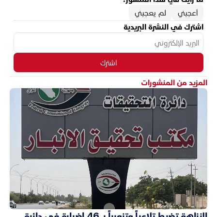
أعجبني
لم يعجبني
اشترك في النشرة البريدية
اشترك
المزيد من المنشورات
النزاهة تضبط تلاعباً وتزويراً بـ 46 إضبارة في دائرة