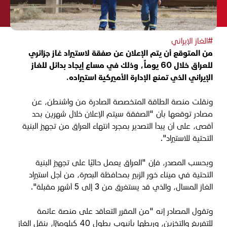
#الغاز الإيراني
من المتوقع أن يتم الإعلان عن صفقة لاستيراد غاز جزائري
للعراق خلال 60 يوماً، وذلك في مساع إيجاد بدائل للغاز
الإيراني الذي تمنع الإدارة الأميركية استيراده.
ونقلت منصة الطاقة المتخصصة الصادرة من واشنطن، عن
مصادر توقعها بأن "الصفقة سيتم الإعلان
خلال شهرين بحد
أقصى، على أن يبدأ التصدير بمجرد انتهاء العراق من تجهيز البنية
التحتية للاستيراد".
وبحسب المصدر، فإن "العراق يعمل حاليًا على تجهيز البنية
التحتية في ميناء خور الزبير بمحافظة البصرة، من أجل استيراد
الغاز المسال، والذي قد يستغرق من 3 إلى 5 أشهر مقبلة".
وتقول المصادر إنه "من المقرر التعاقد على منصة عائمة
للتفريغ والتخزين، وربطها بأنبوب بطول 40 كيلومترًا، ينقل الغاز